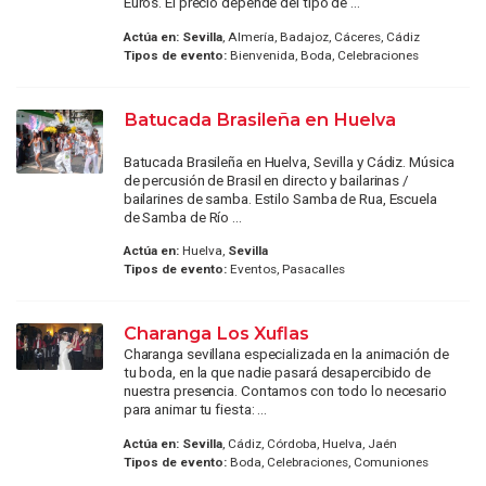
Euros. El precio depende del tipo de ...
Actúa en:
Sevilla
, Almería, Badajoz, Cáceres, Cádiz
Tipos de evento:
Bienvenida, Boda, Celebraciones
Batucada Brasileña en Huelva
Batucada Brasileña en Huelva, Sevilla y Cádiz. Música
de percusión de Brasil en directo y bailarinas /
bailarines de samba. Estilo Samba de Rua, Escuela
de Samba de Río ...
Actúa en:
Huelva,
Sevilla
Tipos de evento:
Eventos, Pasacalles
Charanga Los Xuflas
Charanga sevillana especializada en la animación de
tu boda, en la que nadie pasará desapercibido de
nuestra presencia. Contamos con todo lo necesario
para animar tu fiesta: ...
Actúa en:
Sevilla
, Cádiz, Córdoba, Huelva, Jaén
Tipos de evento:
Boda, Celebraciones, Comuniones