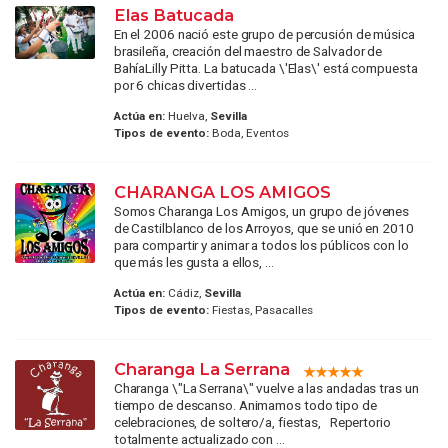
Elas Batucada
En el 2006 nació este grupo de percusión de música
brasileña, creación del maestro de Salvador de
BahíaLilly Pitta. La batucada \'Elas\' está compuesta
por 6 chicas divertidas ...
Actúa en:
Huelva,
Sevilla
Tipos de evento:
Boda, Eventos
CHARANGA LOS AMIGOS
Somos Charanga Los Amigos, un grupo de jóvenes
de Castilblanco de los Arroyos, que se unió en 2010
para compartir y animar a todos los públicos con lo
que más les gusta a ellos, ...
Actúa en:
Cádiz,
Sevilla
Tipos de evento:
Fiestas, Pasacalles
Charanga La Serrana
Charanga \"La Serrana\" vuelve a las andadas tras un
tiempo de descanso. Animamos todo tipo de
celebraciones, de soltero/a, fiestas, Repertorio
totalmente actualizado con ...