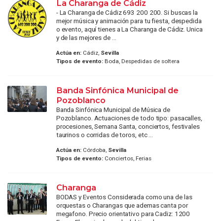
La Charanga de Cádiz
- La Charanga de Cádiz 693 200 200. Si buscas la
mejor música y animación para tu fiesta, despedida
o evento, aquí tienes a La Charanga de Cádiz. Unica
y de las mejores de ...
Actúa en:
Cádiz,
Sevilla
Tipos de evento:
Boda, Despedidas de soltera
Banda Sinfónica Municipal de
Pozoblanco
Banda Sinfónica Municipal de Música de
Pozoblanco. Actuaciones de todo tipo: pasacalles,
procesiones, Semana Santa, conciertos, festivales
taurinos o corridas de toros, etc ...
Actúa en:
Córdoba,
Sevilla
Tipos de evento:
Conciertos, Ferias
Charanga
BODAS y Eventos Considerada como una de las
orquestas o Charangas que ademas canta por
megafono. Precio orientativo para Cadiz: 1200