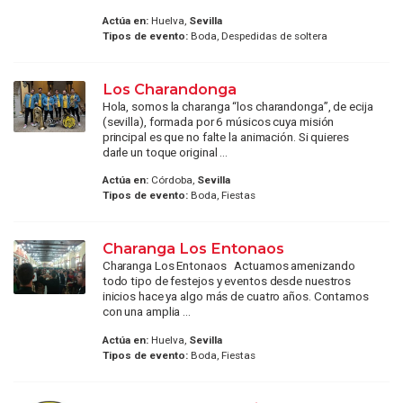
Actúa en:
Huelva,
Sevilla
Tipos de evento:
Boda, Despedidas de soltera
Los Charandonga
Hola, somos la charanga “los charandonga”, de ecija
(sevilla), formada por 6 músicos cuya misión
principal es que no falte la animación. Si quieres
darle un toque original ...
Actúa en:
Córdoba,
Sevilla
Tipos de evento:
Boda, Fiestas
Charanga Los Entonaos
Charanga Los Entonaos Actuamos amenizando
todo tipo de festejos y eventos desde nuestros
inicios hace ya algo más de cuatro años. Contamos
con una amplia ...
Actúa en:
Huelva,
Sevilla
Tipos de evento:
Boda, Fiestas