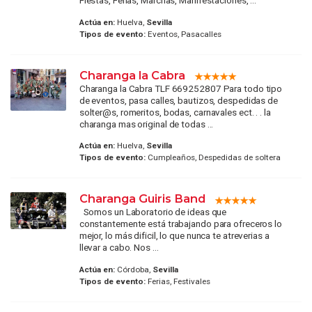
Fiestas, Ferias, Marchas, Manifestaciones, ...
Actúa en:
Huelva,
Sevilla
Tipos de evento:
Eventos, Pasacalles
Charanga la Cabra
Charanga la Cabra TLF 669252807 Para todo tipo
de eventos, pasa calles, bautizos, despedidas de
solter@s, romeritos, bodas, carnavales ect. . . la
charanga mas original de todas ...
Actúa en:
Huelva,
Sevilla
Tipos de evento:
Cumpleaños, Despedidas de soltera
Charanga Guiris Band
Somos un Laboratorio de ideas que
constantemente está trabajando para ofreceros lo
mejor, lo más dificil, lo que nunca te atreverias a
llevar a cabo. Nos ...
Actúa en:
Córdoba,
Sevilla
Tipos de evento:
Ferias, Festivales