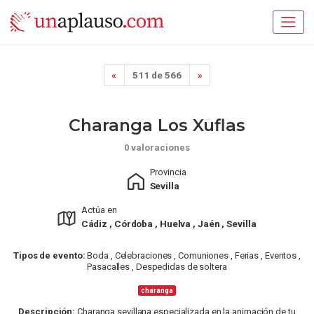
«
511 de 566
»
Charanga Los Xuflas
0 valoraciones
Provincia
Sevilla
Actúa en
Cádiz , Córdoba , Huelva , Jaén , Sevilla
Tipos de evento:
Boda , Celebraciones , Comuniones , Ferias , Eventos ,
Pasacalles , Despedidas de soltera
charanga
Descripción:
Charanga sevillana especializada en la animación de tu