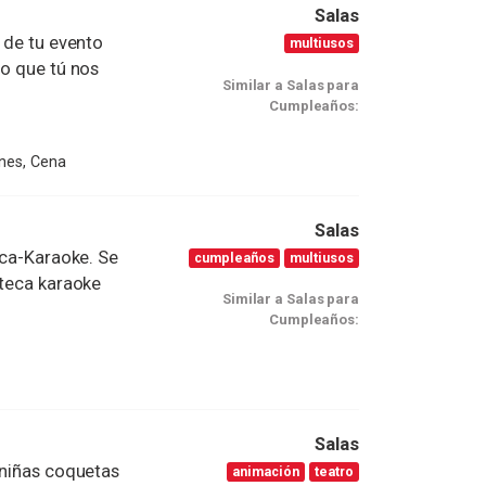
Salas
 de tu evento
multiusos
lo que tú nos
Similar a Salas para
Cumpleaños:
nes, Cena
Salas
eca-Karaoke. Se
cumpleaños
multiusos
oteca karaoke
Similar a Salas para
Cumpleaños:
Salas
 niñas coquetas
animación
teatro