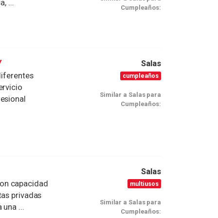
, ...
Cumpleaños:
V
Salas
diferentes
cumpleaños
ervicio
Similar a Salas para
fesional
Cumpleaños:
Salas
con capacidad
multiusos
tas privadas
Similar a Salas para
una ...
Cumpleaños: