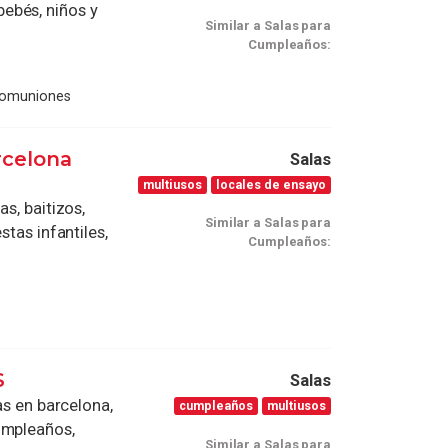
ebés, niños y
Similar a Salas para
Cumpleaños:
Comuniones
rcelona
Salas
multiusos
locales de ensayo
s, baitizos,
Similar a Salas para
stas infantiles,
Cumpleaños:
S
Salas
as en barcelona,
cumpleaños
multiusos
umpleaños,
Similar a Salas para