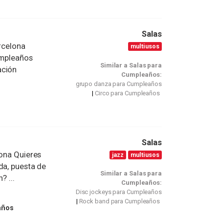
Salas
rcelona
multiusos
umpleaños
Similar a Salas para
ación
Cumpleaños:
grupo danza para Cumpleaños
Circo para Cumpleaños
Salas
lona Quieres
jazz
multiusos
da, puesta de
Similar a Salas para
? ...
Cumpleaños:
Disc jockeys para Cumpleaños
Rock band para Cumpleaños
años