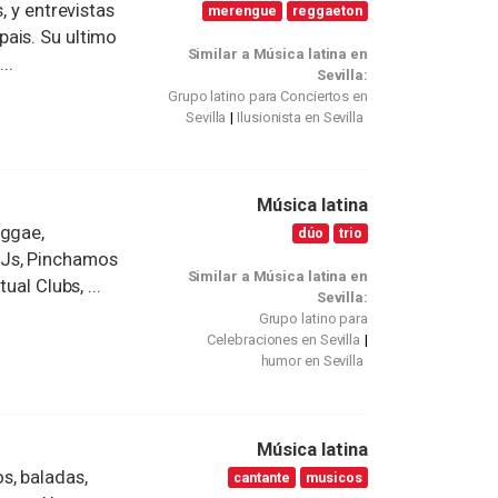
, y entrevistas
merengue
reggaeton
ais. Su ultimo
Similar a Música latina en
..
Sevilla:
Grupo latino para Conciertos en
Sevilla
Ilusionista en Sevilla
Música latina
eggae,
dúo
trio
DJs, Pinchamos
Similar a Música latina en
ual Clubs, ...
Sevilla:
Grupo latino para
Celebraciones en Sevilla
humor en Sevilla
Música latina
s, baladas,
cantante
musicos