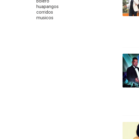
bolero
huapangos
corridos
musicos