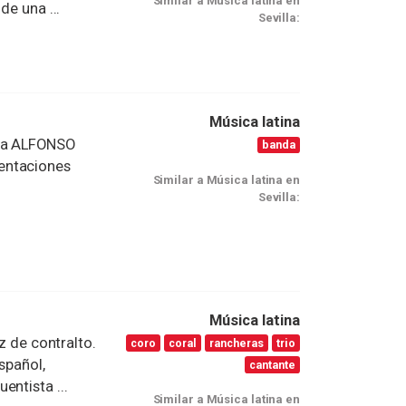
Similar a Música latina en
de una ...
Sevilla:
Música latina
ana ALFONSO
banda
entaciones
Similar a Música latina en
Sevilla:
Música latina
z de contralto.
coro
coral
rancheras
trio
spañol,
cantante
entista ...
Similar a Música latina en