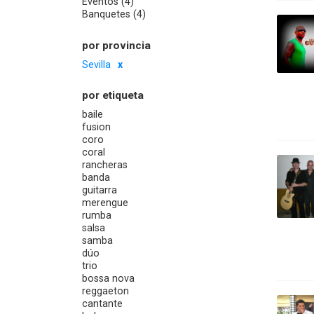
Eventos (4)
Banquetes (4)
por provincia
Sevilla
por etiqueta
baile
fusion
coro
coral
rancheras
banda
guitarra
merengue
rumba
salsa
samba
dúo
trio
bossa nova
reggaeton
cantante