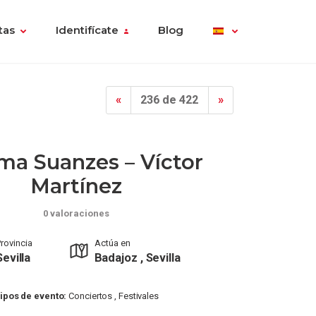
tas
Identifícate
Blog
«
236 de 422
»
ma Suanzes – Víctor
Martínez
0 valoraciones
rovincia
Actúa en
Sevilla
Badajoz , Sevilla
ipos de evento:
Conciertos , Festivales