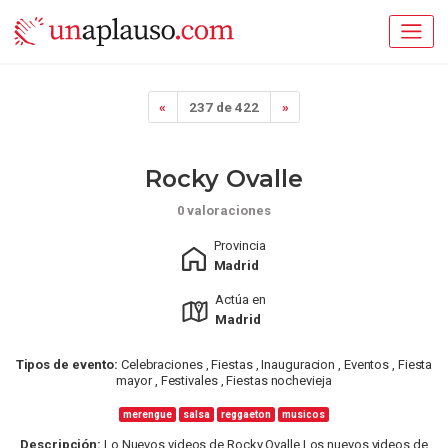
«
237 de 422
»
Rocky Ovalle
0 valoraciones
Provincia
Madrid
Actúa en
Madrid
Tipos de evento:
Celebraciones , Fiestas , Inauguracion , Eventos , Fiesta
mayor , Festivales , Fiestas nochevieja
merengue
salsa
reggaeton
musicos
Descripción:
Lo Nuevos videos de Rocky Ovalle Los nuevos videos de