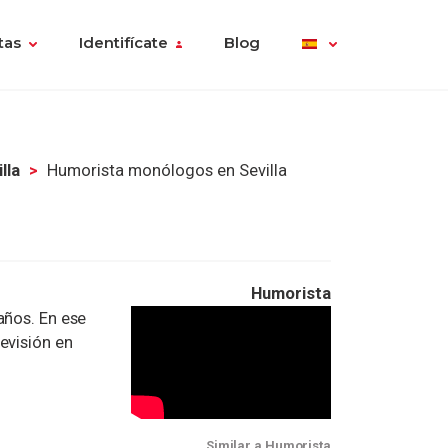
tas
Identifícate
Blog
lla
Humorista monólogos en Sevilla
Humorista
años. En ese
evisión en
Similar a Humorista