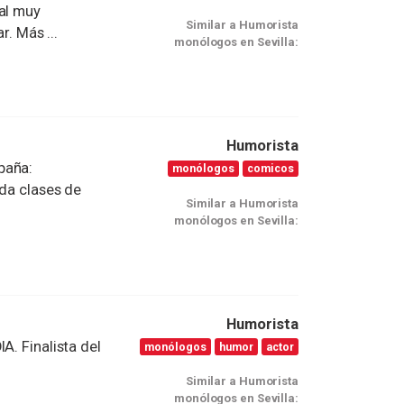
al muy
Similar a Humorista
r. Más ...
monólogos en Sevilla:
Humorista
paña:
monólogos
comicos
oda clases de
Similar a Humorista
monólogos en Sevilla:
Humorista
A. Finalista del
monólogos
humor
actor
Similar a Humorista
monólogos en Sevilla: