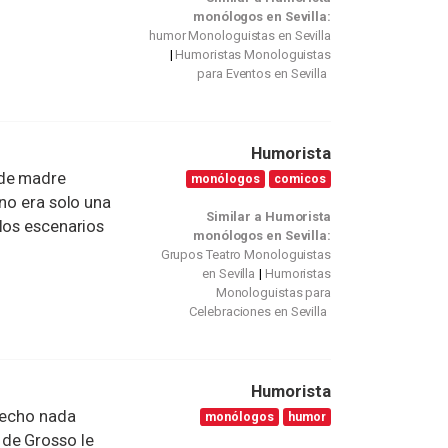
monólogos en Sevilla:
humor Monologuistas en Sevilla
Humoristas Monologuistas
para Eventos en Sevilla
Humorista
 de madre
monólogos
comicos
ano era solo una
Similar a Humorista
los escenarios
monólogos en Sevilla:
Grupos Teatro Monologuistas
en Sevilla
Humoristas
Monologuistas para
Celebraciones en Sevilla
Humorista
 hecho nada
monólogos
humor
de Grosso le