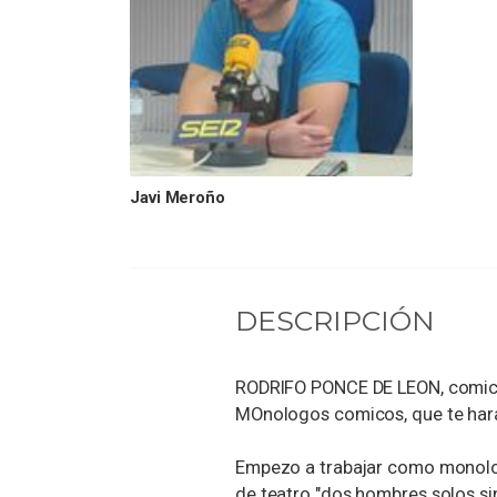
Javi Meroño
DESCRIPCIÓN
RODRIFO PONCE DE LEON, comico 
MOnologos comicos, que te harán
Empezo a trabajar como monolog
de teatro "dos hombres solos si