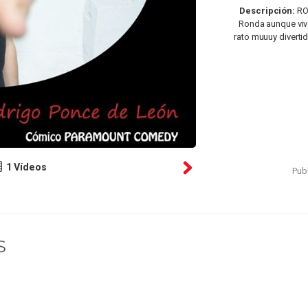
Descripción:
RO
Ronda aunque viv
rato muuuy diverti
1 Vídeos
Publ
S