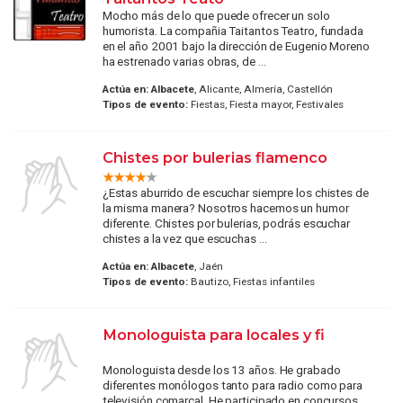
Mocho más de lo que puede ofrecer un solo
humorista. La compañia Taitantos Teatro, fundada
en el año 2001 bajo la dirección de Eugenio Moreno
ha estrenado varias obras, de ...
Actúa en:
Albacete
, Alicante, Almería, Castellón
Tipos de evento:
Fiestas, Fiesta mayor, Festivales
Chistes por bulerias flamenco
¿Estas aburrido de escuchar siempre los chistes de
la misma manera? Nosotros hacemos un humor
diferente. Chistes por bulerias, podrás escuchar
chistes a la vez que escuchas ...
Actúa en:
Albacete
, Jaén
Tipos de evento:
Bautizo, Fiestas infantiles
Monologuista para locales y fi
Monologuista desde los 13 años. He grabado
diferentes monólogos tanto para radio como para
televisión comarcal. He participado en concursos