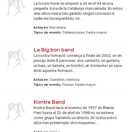
La locura mona se empezó a oír en el 94 en una
pequeña zona de la Catalunya mas cerrada. En estos
diez años nunca han ganado ningún concurso ni
nadie les ha respaldado, no ...
Actúa en:
Barcelona
Tipos de evento:
Celebraciones, Fiesta mayor
La Big bon band
La nostra formació comença a finals de 2002, on en
principi érem 8 persones: dos cantants, un guitarra,
un baix, un bateria, un trombó, un trompeta i un saxo.
Amb aquesta formació ...
Actúa en:
Castellón, Valencia
Tipos de evento:
Fiestas, Fiesta mayor
Kontra Band
Kontra-Band nace el invierno de 1997 en Blanes.
Pero hasta el 23 de abril de 1998 no se estrena
como grupo haciendo un directo. En todos estos
años han presentado dos maquetas: ...
Actúa en:
Girona