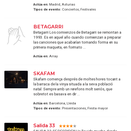
Actúa en:
Madrid, Asturias
Tipos de evento:
Conciertos, Festivales
BETAGARRI
Betagarri Los comienzos de Betagarri se remontan a
1993. Es en aquel año cuando comienzan a preparar
las canciones que acabarían tomando forma en su
primera maqueta, en formato ...
Actúa en:
Array
SKAFAM
Skafam comença després de moltes hores tocant a
la barraca de la vinya situada a la seva població
natal. Sempre amb un rerefons molt seriós, que
sobretot es basava en dir ...
Actúa en:
Barcelona, Lleida
Tipos de evento:
Presentaciones, Fiesta mayor
Salida 33
SALIDA 33 SE DESPIDE!!! Ha llovido mucho desde