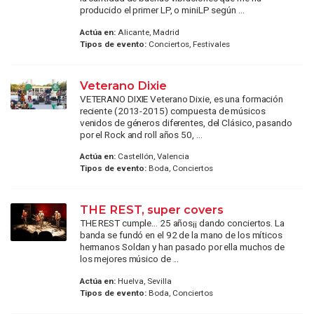
producido el primer LP, o miniLP según ...
Actúa en:
Alicante, Madrid
Tipos de evento:
Conciertos, Festivales
Veterano Dixie
VETERANO DIXIE Veterano Dixie, es una formación
reciente (2013-2015) compuesta de músicos
venidos de géneros diferentes, del Clásico, pasando
por el Rock and roll años 50, ...
Actúa en:
Castellón, Valencia
Tipos de evento:
Boda, Conciertos
THE REST, super covers
THE REST cumple... 25 años¡¡ dando conciertos. La
banda se fundó en el 92 de la mano de los míticos
hermanos Soldan y han pasado por ella muchos de
los mejores músico de ...
Actúa en:
Huelva, Sevilla
Tipos de evento:
Boda, Conciertos