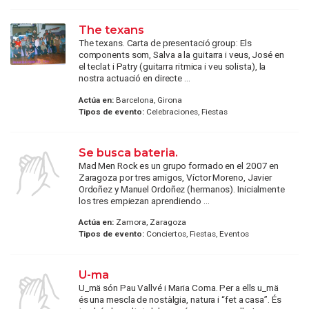
The texans
The texans. Carta de presentació group: Els
components som, Salva a la guitarra i veus, José en
el teclat i Patry (guitarra ritmica i veu solista), la
nostra actuació en directe ...
Actúa en:
Barcelona, Girona
Tipos de evento:
Celebraciones, Fiestas
Se busca bateria.
Mad Men Rock es un grupo formado en el 2007 en
Zaragoza por tres amigos, Víctor Moreno, Javier
Ordoñez y Manuel Ordoñez (hermanos). Inicialmente
los tres empiezan aprendiendo ...
Actúa en:
Zamora, Zaragoza
Tipos de evento:
Conciertos, Fiestas, Eventos
U-ma
U_mä són Pau Vallvé i Maria Coma. Per a ells u_mä
és una mescla de nostàlgia, natura i “fet a casa”. És