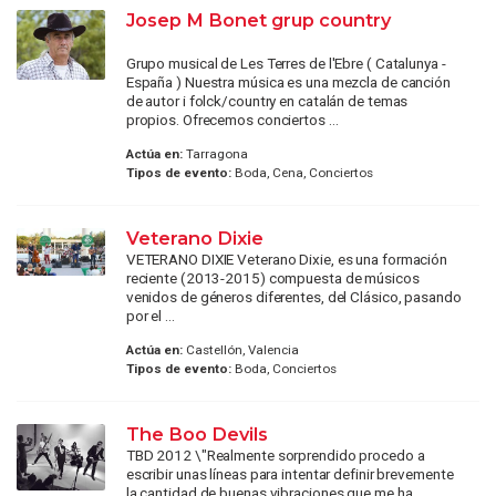
Josep M Bonet grup country
Grupo musical de Les Terres de l'Ebre ( Catalunya -
España ) Nuestra música es una mezcla de canción
de autor i folck/country en catalán de temas
propios. Ofrecemos conciertos ...
Actúa en:
Tarragona
Tipos de evento:
Boda, Cena, Conciertos
Veterano Dixie
VETERANO DIXIE Veterano Dixie, es una formación
reciente (2013-2015) compuesta de músicos
venidos de géneros diferentes, del Clásico, pasando
por el ...
Actúa en:
Castellón, Valencia
Tipos de evento:
Boda, Conciertos
The Boo Devils
TBD 2012 \"Realmente sorprendido procedo a
escribir unas líneas para intentar definir brevemente
la cantidad de buenas vibraciones que me ha