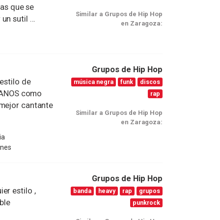
cas que se
Similar a Grupos de Hip Hop
n sutil ...
en Zaragoza:
Grupos de Hip Hop
estilo de
música negra
funk
discos
CANOS como
rap
 mejor cantante
Similar a Grupos de Hip Hop
en Zaragoza:
ia
ones
Grupos de Hip Hop
r estilo ,
banda
heavy
rap
grupos
ble
punkrock