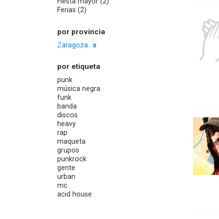
Fiesta mayor (2)
Ferias (2)
por provincia
Zaragoza
por etiqueta
punk
música negra
funk
banda
discos
heavy
rap
maqueta
grupos
punkrock
gente
urban
mc
acid house