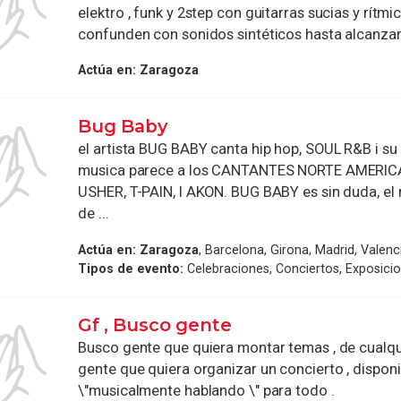
elektro , funk y 2step con guitarras sucias y rítmi
confunden con sonidos sintéticos hasta alcanzar u
Actúa en:
Zaragoza
Bug Baby
el artista BUG BABY canta hip hop, SOUL R&B i su 
musica parece a los CANTANTES NORTE AMERI
USHER, T-PAIN, I AKON. BUG BABY es sin duda, el
de ...
Actúa en:
Zaragoza
, Barcelona, Girona, Madrid, Valenc
Tipos de evento:
Celebraciones, Conciertos, Exposici
Gf , Busco gente
Busco gente que quiera montar temas , de cualquie
gente que quiera organizar un concierto , disponi
\"musicalmente hablando \" para todo .