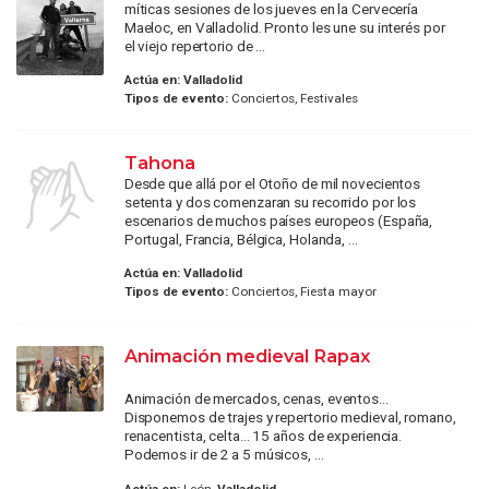
míticas sesiones de los jueves en la Cervecería
Maeloc, en Valladolid. Pronto les une su interés por
el viejo repertorio de ...
Actúa en:
Valladolid
Tipos de evento:
Conciertos, Festivales
Tahona
Desde que allá por el Otoño de mil novecientos
setenta y dos comenzaran su recorrido por los
escenarios de muchos países europeos (España,
Portugal, Francia, Bélgica, Holanda, ...
Actúa en:
Valladolid
Tipos de evento:
Conciertos, Fiesta mayor
Animación medieval Rapax
Animación de mercados, cenas, eventos...
Disponemos de trajes y repertorio medieval, romano,
renacentista, celta... 15 años de experiencia.
Podemos ir de 2 a 5 músicos, ...
Actúa en:
León,
Valladolid