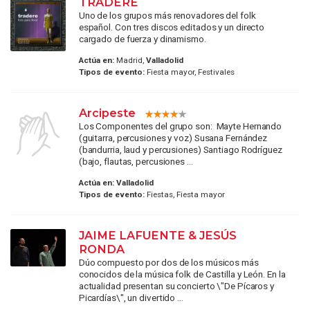
TRADERE
Uno de los grupos más renovadores del folk
español. Con tres discos editados y un directo
cargado de fuerza y dinamismo.
Actúa en:
Madrid,
Valladolid
Tipos de evento:
Fiesta mayor, Festivales
Arcipeste
Los Componentes del grupo son: Mayte Hernando
(guitarra, percusiones y voz) Susana Fernández
(bandurria, laud y percusiones) Santiago Rodríguez
(bajo, flautas, percusiones ...
Actúa en:
Valladolid
Tipos de evento:
Fiestas, Fiesta mayor
JAIME LAFUENTE & JESÚS
RONDA
Dúo compuesto por dos de los músicos más
conocidos de la música folk de Castilla y León. En la
actualidad presentan su concierto \"De Pícaros y
Picardías\", un divertido ...