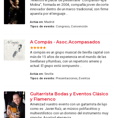
Tenemos el placer de presentarle "Compañía Pepa
Molina", formada en 2004, compañía joven de corte
innovador dentro de un marco tradicional, con firme
apuesta por el lenguaje ...
Actúa en:
Madrid
Tipos de evento:
Congreso, Convención
A Compás - Asoc.Acompasados
A compás es un grupo musical de Sevilla capital con
más de 15 años de experiencia en el mundo de las
Sevillanas y Rumbas, con un repertorio ameno y
actual. El grupo está compuesto ...
Actúa en:
Sevilla
Tipos de evento:
Presentaciones, Eventos
Guitarrista Bodas y Eventos Clásico
y Flamenco
Amenizad vuestro evento con un guitarrista de lujo
como es Javier Ruíz, un músico polifacético y
multiestilístico con un dominio del instrumento muy
singular. Aportad elegancia ...