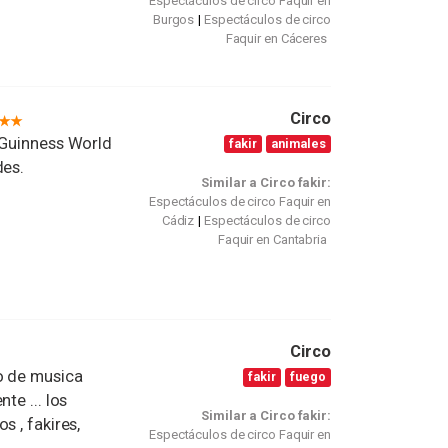
Espectáculos de circo Faquir en
Burgos
Espectáculos de circo
Faquir en Cáceres
Circo
 Guinness World
fakir
animales
des.
Similar a Circo fakir:
Espectáculos de circo Faquir en
Cádiz
Espectáculos de circo
Faquir en Cantabria
Circo
o de musica
fakir
fuego
te ... los
Similar a Circo fakir:
s , fakires,
Espectáculos de circo Faquir en