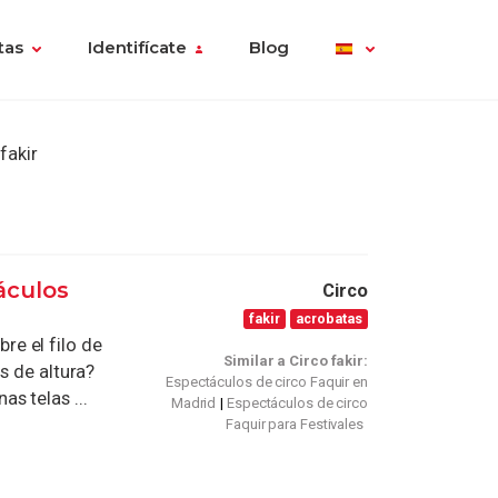
tas
Identifícate
Blog
fakir
áculos
Circo
fakir
acrobatas
e el filo de
Similar a Circo fakir:
s de altura?
Espectáculos de circo Faquir en
s telas ...
Madrid
Espectáculos de circo
Faquir para Festivales