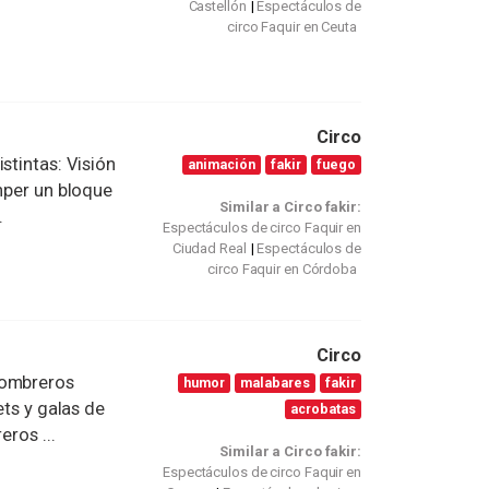
Castellón
Espectáculos de
circo Faquir en Ceuta
Circo
stintas: Visión
animación
fakir
fuego
omper un bloque
Similar a Circo fakir:
.
Espectáculos de circo Faquir en
Ciudad Real
Espectáculos de
circo Faquir en Córdoba
Circo
sombreros
humor
malabares
fakir
ets y galas de
acrobatas
eros ...
Similar a Circo fakir:
Espectáculos de circo Faquir en