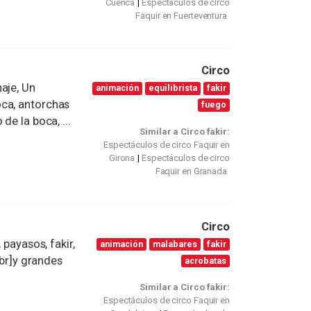
Cuenca
Espectáculos de circo
Faquir en Fuerteventura
Circo
aje, Un
animación
equilibrista
fakir
oca, antorchas
fuego
de la boca, ...
Similar a Circo fakir:
Espectáculos de circo Faquir en
Girona
Espectáculos de circo
Faquir en Granada
Circo
 payasos, fakir,
animación
malabares
fakir
[br]y grandes
acrobatas
Similar a Circo fakir:
Espectáculos de circo Faquir en