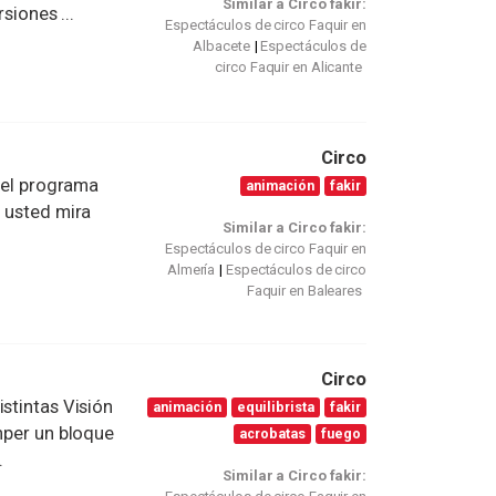
Similar a Circo fakir:
siones ...
Espectáculos de circo Faquir en
Albacete
Espectáculos de
circo Faquir en Alicante
Circo
, el programa
animación
fakir
i usted mira
Similar a Circo fakir:
Espectáculos de circo Faquir en
Almería
Espectáculos de circo
Faquir en Baleares
Circo
stintas Visión
animación
equilibrista
fakir
omper un bloque
acrobatas
fuego
.
Similar a Circo fakir: