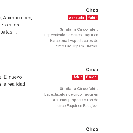
Circo
s, Animaciones,
zancudo
fakir
ectaculos
Similar a Circo fakir:
atas ...
Espectáculos de circo Faquir en
Barcelona
Espectáculos de
circo Faquir para Fiestas
Circo
s. El nuevo
fakir
fuego
 la realidad
Similar a Circo fakir:
Espectáculos de circo Faquir en
Asturias
Espectáculos de
circo Faquir en Badajoz
Circo