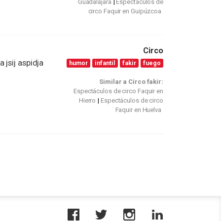
Guadalajara
Espectáculos de
circo Faquir en Guipúzcoa
Circo
jsij aspidja
humor
infantil
fakir
fuego
Similar a Circo fakir:
Espectáculos de circo Faquir en
Hierro
Espectáculos de circo
Faquir en Huelva