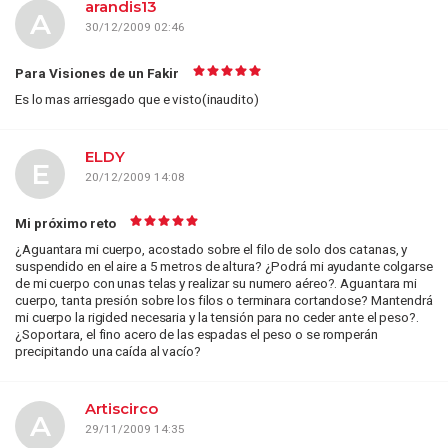
arandis13
A
30/12/2009 02:46
Para Visiones de un Fakir
Es lo mas arriesgado que e visto(inaudito)
ELDY
E
20/12/2009 14:08
Mi próximo reto
¿Aguantara mi cuerpo, acostado sobre el filo de solo dos catanas, y
suspendido en el aire a 5 metros de altura? ¿Podrá mi ayudante colgarse
de mi cuerpo con unas telas y realizar su numero aéreo?. Aguantara mi
cuerpo, tanta presión sobre los filos o terminara cortandose? Mantendrá
mi cuerpo la rigided necesaria y la tensión para no ceder ante el peso?.
¿Soportara, el fino acero de las espadas el peso o se romperán
precipitando una caída al vacío?
Artiscirco
A
29/11/2009 14:35