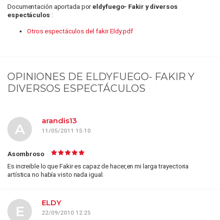
Documentación aportada por
eldyfuego- Fakir y diversos
espectáculos
:
Otros espectáculos del fakir Eldy.pdf
OPINIONES DE
ELDYFUEGO- FAKIR Y
DIVERSOS ESPECTÁCULOS
arandis13
A
11/05/2011 15:10
Asombroso
Es increible lo que Fakir es capaz de hacer,en mi larga trayectoria
artística no había visto nada igual.
ELDY
E
22/09/2010 12:25