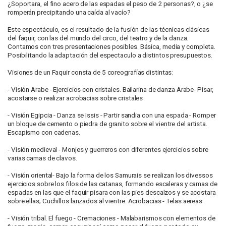
¿Soportara, el fino acero de las espadas el peso de 2 personas?, o ¿se
romperán precipitando una caída al vacío?
Este espectáculo, es el resultado de la fusión de las técnicas clásicas
del faquir, con las del mundo del circo, del teatro y de la danza.
Contamos con tres presentaciones posibles. Básica, media y completa.
Posibilitando la adaptación del espectaculo a distintos presupuestos.
Visiones de un Faquir consta de 5 coreografías distintas:
- Visión Arabe - Ejercicios con cristales. Bailarina de danza Arabe- Pisar,
acostarse o realizar acrobacias sobre cristales
- Visión Egipcia - Danza se Issis - Partir sandia con una espada - Romper
un bloque de cemento o piedra de granito sobre el vientre del artista.
Escapismo con cadenas.
- Visión medieval - Monjes y guerreros con diferentes ejercicios sobre
varias camas de clavos.
- Visión oriental- Bajo la forma de los Samurais se realizan los divessos
ejercicios sobre los filos de las catanas, formando escaleras y camas de
espadas en las que el faquir pisara con las pies descalzos y se acostara
sobre ellas; Cuchillos lanzados al vientre. Acrobacias - Telas aereas
- Visión tribal. El fuego - Cremaciones - Malabarismos con elementos de