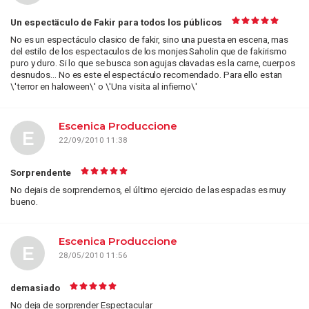
Un espectäculo de Fakir para todos los públicos
No es un espectáculo clasico de fakir, sino una puesta en escena, mas
del estilo de los espectaculos de los monjes Saholin que de fakirismo
puro y duro. Si lo que se busca son agujas clavadas es la carne, cuerpos
desnudos... No es este el espectáculo recomendado. Para ello estan
\'terror en haloween\' o \'Una visita al infierno\'
Escenica Produccione
E
22/09/2010 11:38
Sorprendente
No dejais de sorprendernos, el último ejercicio de las espadas es muy
bueno.
Escenica Produccione
E
28/05/2010 11:56
demasiado
No deja de sorprender Espectacular