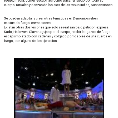
fuego, magia, comer, escupir así como pasar el fuego por todo su
cuerpo. Rituales y danzas de los aros de las tribus indias, Suspensiones-
Se pueden adaptar y crear otras temáticas ej. Demonios rehén
capturado fuego, cremaciones...
Existen otras dos visiones que solo se realizan bajo petición expresa
Sado, Hallowen. Clavar agujas por el cuerpo, recibir latigazos de fuego,
escapismo atado con cadenas y colgado por los pies de una cuerda en
fuego, son alguno de los ejercicios .