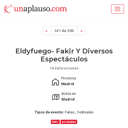
«
141 de 295
»
Eldyfuego- Fakir Y Diversos
Espectáculos
14 valoraciones
Provincia
Madrid
Actúa en
Madrid
Tipos de evento:
Ferias , Festivales
fakir
acrobatas