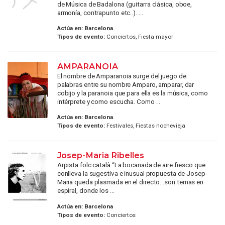
de Música de Badalona (guitarra clásica, oboe,
armonía, contrapunto etc..). ...
Actúa en:
Barcelona
Tipos de evento:
Conciertos, Fiesta mayor
AMPARANOIA
El nombre de Amparanoia surge del juego de
palabras entre su nombre Amparo, amparar, dar
cobijo y la paranoia que para ella es la música, como
intérprete y como escucha. Como ...
Actúa en:
Barcelona
Tipos de evento:
Festivales, Fiestas nochevieja
Josep-Maria Ribelles
Arpista folc català “La bocanada de aire fresco que
conlleva la sugestiva e inusual propuesta de Josep-
Maria queda plasmada en el directo…son temas en
espiral, donde los ...
Actúa en:
Barcelona
Tipos de evento:
Conciertos