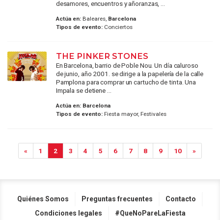
desamores, encuentros y añoranzas, ...
Actúa en:
Baleares,
Barcelona
Tipos de evento:
Conciertos
THE PINKER STONES
En Barcelona, barrio de Poble Nou. Un día caluroso
de junio, año 2001. se dirige a la papelería de la calle
Pamplona para comprar un cartucho de tinta. Una
Impala se detiene ...
Actúa en:
Barcelona
Tipos de evento:
Fiesta mayor, Festivales
«
1
2
3
4
5
6
7
8
9
10
»
Quiénes Somos
Preguntas frecuentes
Contacto
Condiciones legales
#QueNoPareLaFiesta