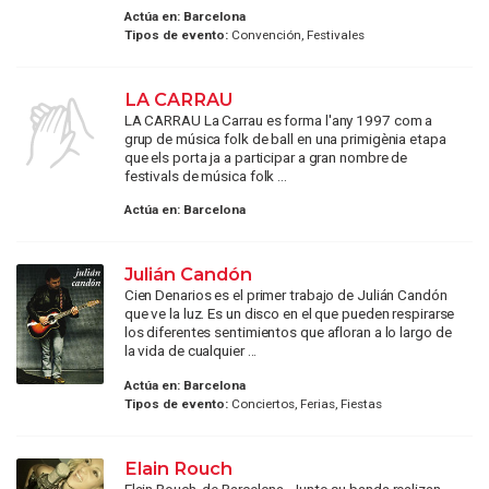
Actúa en:
Barcelona
Tipos de evento:
Convención, Festivales
LA CARRAU
LA CARRAU La Carrau es forma l'any 1997 com a
grup de música folk de ball en una primigènia etapa
que els porta ja a participar a gran nombre de
festivals de música folk ...
Actúa en:
Barcelona
Julián Candón
Cien Denarios es el primer trabajo de Julián Candón
que ve la luz. Es un disco en el que pueden respirarse
los diferentes sentimientos que afloran a lo largo de
la vida de cualquier ...
Actúa en:
Barcelona
Tipos de evento:
Conciertos, Ferias, Fiestas
Elain Rouch
Elain Rouch, de Barcelona. Junto su banda realizan