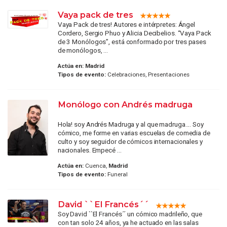
Vaya pack de tres
Vaya Pack de tres! Autores e intérpretes: Ángel
Cordero, Sergio Phuo y Alicia Decibelios. “Vaya Pack
de 3 Monólogos”, está conformado por tres pases
de monólogos, ...
Actúa en:
Madrid
Tipos de evento:
Celebraciones, Presentaciones
Monólogo con Andrés madruga
Hola! soy Andrés Madruga y al que madruga.... Soy
cómico, me forme en varias escuelas de comedia de
culto y soy seguidor de cómicos internacionales y
nacionales. Empecé ...
Actúa en:
Cuenca,
Madrid
Tipos de evento:
Funeral
David ``El Francés´´
Soy David ``El Francés´´ un cómico madrileño, que
con tan solo 24 años, ya he actuado en las salas