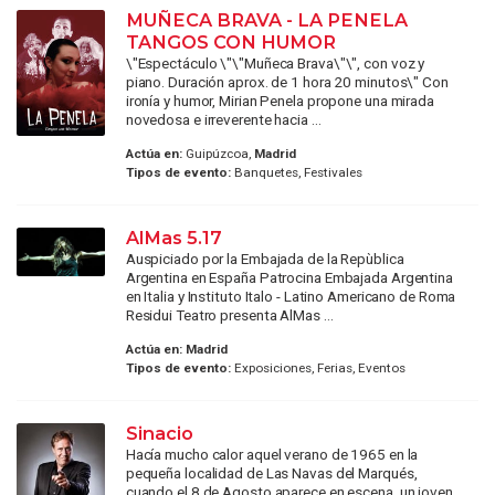
MUÑECA BRAVA - LA PENELA
TANGOS CON HUMOR
\"Espectáculo \"\"Muñeca Brava\"\", con voz y
piano. Duración aprox. de 1 hora 20 minutos\" Con
ironía y humor, Mirian Penela propone una mirada
novedosa e irreverente hacia ...
Actúa en:
Guipúzcoa,
Madrid
Tipos de evento:
Banquetes, Festivales
AlMas 5.17
Auspiciado por la Embajada de la Repùblica
Argentina en España Patrocina Embajada Argentina
en Italia y Instituto Italo - Latino Americano de Roma
Residui Teatro presenta AlMas ...
Actúa en:
Madrid
Tipos de evento:
Exposiciones, Ferias, Eventos
Sinacio
Hacía mucho calor aquel verano de 1965 en la
pequeña localidad de Las Navas del Marqués,
cuando el 8 de Agosto aparece en escena, un joven