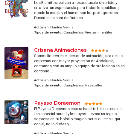
Los Blumitos realizan un espectaculo divertido y
creativo. un espectaculo para todos los publicos,
donde la magia y el humor son los protagonistas
Durante una hora disfrutaran ...
Actúa en:
Huelva
, Sevilla
Tipos de evento:
Cumpleaños, Fiestas infantiles
Crisana Animaciones
Somos líderes en el sector de animación, una de las
empresas con mayor proyección de Andalucía,
contamos con un amplio equipo de profesionales en
continuo ...
Actúa en:
Huelva
, Sevilla
Tipos de evento:
Cumpleaños, Pasacalles
Payaso Doraemon
El Payaso Doraemos espera hacerte feliz en ese dia
tan especial para ti y los tuyos. Llevara un regalo
sorpresa en su bolsillo magico por si quieres jugar
con el, no lo dudes y ...
Actúa en:
Huelva
, Sevilla