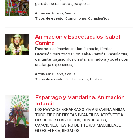
ganador seran todos, ya que la ...
Actúa en:
Huelva
, Sevilla
Tipos de evento:
Comuniones, Cumpleaños
Animación y Espectáculos Isabel
Camiña
Payasos, animación inafantil, magia, fiestas...
Diversión para todos.Soy Isabel Camiña, ventrílocua,
cantante, payaso, ilusionista, animadora y poeta con
una larga experiencia, ...
Actúa en:
Huelva
, Sevilla
Tipos de evento:
Celebraciones, Fiestas
Esparrago y Mandarina. Animación
Infantil
LOS PAYASOS ESPARRAGO Y MANDARINA ANIMA
TODO TIPO DE FIESTAS INFANTILES, ATRÉVETE A
DESCUBRIR LOS JUEGOS, CONCURSOS,
CANCIONES, TEATRO DE TITERES, MAQUILLAJE,
GLOBOFLEXIA, REGALOS..., ...