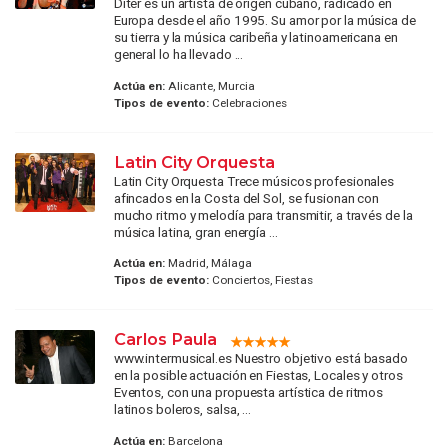
Diter es un artista de origen cubano, radicado en
Europa desde el año 1995. Su amor por la música de
su tierra y la música caribeña y latinoamericana en
general lo ha llevado ...
Actúa en:
Alicante, Murcia
Tipos de evento:
Celebraciones
Latin City Orquesta
Latin City Orquesta Trece músicos profesionales
afincados en la Costa del Sol, se fusionan con
mucho ritmo y melodía para transmitir, a través de la
música latina, gran energía ...
Actúa en:
Madrid, Málaga
Tipos de evento:
Conciertos, Fiestas
Carlos Paula
www.intermusical.es Nuestro objetivo está basado
en la posible actuación en Fiestas, Locales y otros
Eventos, con una propuesta artística de ritmos
latinos boleros, salsa, ...
Actúa en:
Barcelona