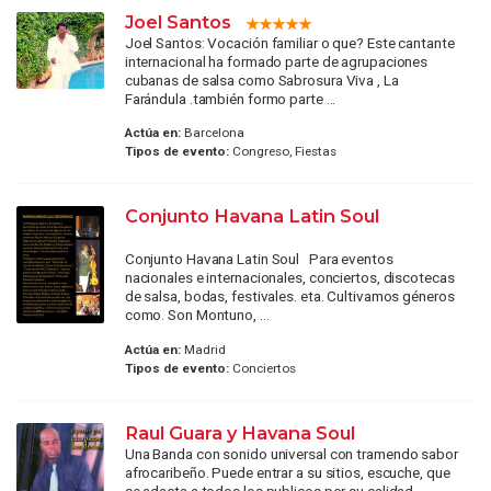
Joel Santos
Joel Santos: Vocación familiar o que? Este cantante
internacional ha formado parte de agrupaciones
cubanas de salsa como Sabrosura Viva , La
Farándula .también formo parte ...
Actúa en:
Barcelona
Tipos de evento:
Congreso, Fiestas
Conjunto Havana Latin Soul
Conjunto Havana Latin Soul Para eventos
nacionales e internacionales, conciertos, discotecas
de salsa, bodas, festivales. eta. Cultivamos géneros
como. Son Montuno, ...
Actúa en:
Madrid
Tipos de evento:
Conciertos
Raul Guara y Havana Soul
Una Banda con sonido universal con tramendo sabor
afrocaribeño. Puede entrar a su sitios, escuche, que
se adacta a todos los publicos por su calidad