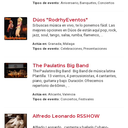
Tipos de evento:
Aniversario, Banquetes, Conciertos
Dúos "RodrhyEventos"
Si buscas música en vivo, te lo ponemos fácil. Las
mejores opciones en Dúos de están aquí:pop, rock,
jazz, soul, tango, salsa, rumba, flamenco, ...
Actúa en:
Granada, Málaga
Tipos de evento:
Celebraciones, Presentaciones
The Paulatins Big Band
The Paulatins Big Band Big Band de música latina
Plantilla: 13 vientos, 4 percusionistas, 4 cantantes,
piano, guitarra y bajo. Duración: Ofrecemos
repertorio de 60min., ...
Actúa en:
Alicante, Valencia
Tipos de evento:
Conciertos, Festivales
Alfredo Leonardo RSSHOW
Alfredo Leonardo , cantante y bailarín Cubano-