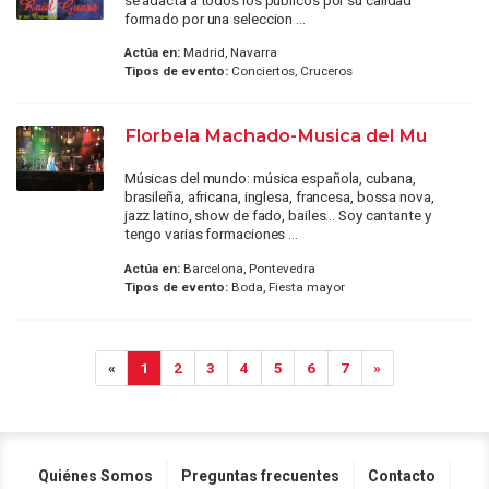
formado por una seleccion ...
Actúa en:
Madrid, Navarra
Tipos de evento:
Conciertos, Cruceros
Florbela Machado-Musica del Mu
Músicas del mundo: música española, cubana,
brasileña, africana, inglesa, francesa, bossa nova,
jazz latino, show de fado, bailes... Soy cantante y
tengo varias formaciones ...
Actúa en:
Barcelona, Pontevedra
Tipos de evento:
Boda, Fiesta mayor
«
1
2
3
4
5
6
7
»
Quiénes Somos
Preguntas frecuentes
Contacto