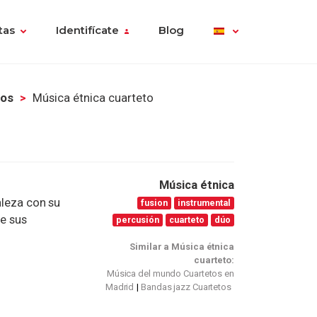
tas
Identifícate
Blog
tos
Música étnica cuarteto
Música étnica
aleza con su
fusion
instrumental
de sus
percusión
cuarteto
dúo
Similar a Música étnica
cuarteto:
Música del mundo Cuartetos en
Madrid
Bandas jazz Cuartetos