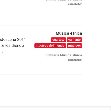
cuarteto:
Música étnica
edescena 2011
cuarteto
cantante
ta residiendo
musicas del mundo
musicos
..
Similar a Música étnica
cuarteto: