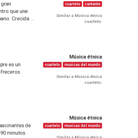
 gran
cuarteto
cantante
entro que une
Similar a Música étnica
ano. Crecida ...
cuarteto:
Música étnica
pre es un
cuarteto
musicas del mundo
ofreceros
Similar a Música étnica
cuarteto:
Música étnica
ascinantes de
cuarteto
musicas del mundo
 90 minutos.
Similar a Música étnica