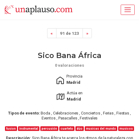
«
91 de 123
»
Sico Bana África
0 valoraciones
Provincia
Madrid
Actúa en
Madrid
Tipos de evento:
Boda , Celebraciones , Conciertos , Ferias , Fiestas ,
Eventos , Pasacalles , Festivales
fusion
instrumental
percusión
cuarteto
dúo
musicas del mundo
musicos
Descripción:
Sico Bana África te acerca los ritmos de la naturaleza con