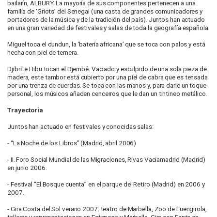
bailarín, ALBURY. La mayoría de sus componentes pertenecen a una
familia de ‘Griots’ del Senegal (una casta de grandes comunicadores y
portadores de la música y de la tradición del país). Juntos han actuado
en una gran variedad de festivales y salas de toda la geografía española.
Miguel toca el dundun, la ‘batería africana’ que se toca con palos y está
hecha con piel de ternera.
Djibril e Hibu tocan el Djembé. Vaciado y esculpido de una sola pieza de
madera, este tambor está cubierto por una piel de cabra que es tensada
por una trenza de cuerdas. Se toca con las manos y, para darle un toque
personal, los músicos añaden cencerros que le dan un tintineo metálico.
Trayectoria
Juntos han actuado en festivales y conocidas salas:
- “La Noche de los Libros” (Madrid, abril 2006)
- II. Foro Social Mundial de las Migraciones, Rivas Vaciamadrid (Madrid)
en junio 2006.
- Festival “El Bosque cuenta” en el parque del Retiro (Madrid) en 2006 y
2007.
- Gira Costa del Sol verano 2007: teatro de Marbella, Zoo de Fuengirola,