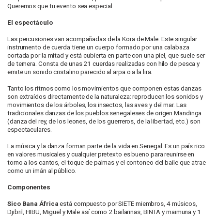
Queremos que tu evento sea especial.
El espectáculo
Las percusiones van acompañadas de la Kora de Male. Este singular
instrumento de cuerda tiene un cuerpo formado por una calabaza
cortada por la mitad y está cubierta en parte con una piel, que suele ser
de ternera. Consta de unas 21 cuerdas realizadas con hilo de pesca y
emite un sonido cristalino parecido al arpa o a la lira.
Tanto los ritmos como los movimientos que componen estas danzas
son extraídos directamente de la naturaleza: reproducen los sonidos y
movimientos de los árboles, los insectos, las aves y del mar. Las
tradicionales danzas de los pueblos senegaleses de origen Mandinga
(danza del rey, de los leones, de los guerreros, de la libertad, etc.) son
espectaculares.
La música y la danza forman parte de la vida en Senegal. Es un país rico
en valores musicales y cualquier pretexto es bueno para reunirse en
torno a los cantos, el toque de palmas y el contoneo del baile que atrae
como un imán al público.
Componentes
Sico Bana África
está compuesto por SIETE miembros, 4 músicos,
Djibril, HIBU, Miguel y Male así como 2 bailarinas, BINTA y maimuna y 1