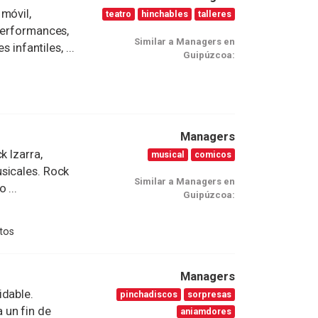
móvil,
teatro
hinchables
talleres
performances,
Similar a Managers en
 infantiles, ...
Guipúzcoa:
Managers
k Izarra,
musical
comicos
sicales. Rock
Similar a Managers en
 ...
Guipúzcoa:
tos
Managers
idable.
pinchadiscos
sorpresas
 un fin de
aniamdores