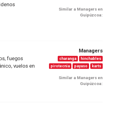
Pidenos
Similar a Managers en
Guipúzcoa:
Managers
ños, fuegos
charanga
hinchables
ánico, vuelos en
pirotecnia
payaso
karts
Similar a Managers en
Guipúzcoa: