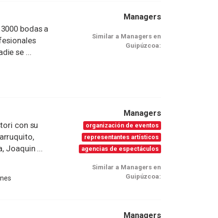
Managers
 3000 bodas a
Similar a Managers en
fesionales
Guipúzcoa:
ie se ...
Managers
tori con su
organización de eventos
arruquito,
representantes artísticos
, Joaquin ...
agencias de espectáculos
Similar a Managers en
Guipúzcoa:
ones
Managers