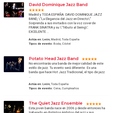
David Dominique Jazz Band
Madrid y TODA ESPAÑA. DAVID DOMINIQUE JAZZ
BAND, \"La Elegancia del Jazz en Directo\"
Sorprenda a sus invitados con la voz cover de
FRANK SINATRA y su \'Tributo al Swing\'.
EXCELENTE ...
Actúa en:
León
, Madrid, Toda España
Tipos de evento:
Boda, Cóctel
Potato Head Jazz Band
No encontrarás una banda de mejor calidad de este
estilo de jazz. Tu evento será diferente. Es una
banda que hace Hot Jazz Tradicional, el tipo de jazz
...
Actúa en:
León
, Toda España
Tipos de evento:
Cena, Cumpleaños
The Quiet Jazz Ensemble
Esta joven banda nace en 2006 y desde entonces ha
trabajado en distintos ámbitos del jazz y sus