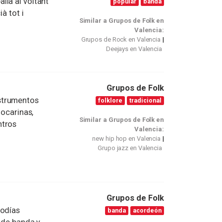
lla al voltant
popular
banda
à tot i
Similar a Grupos de Folk en
Valencia:
Grupos de Rock en Valencia
Deejays en Valencia
Grupos de Folk
strumentos
folklore
tradicional
 ocarinas,
Similar a Grupos de Folk en
ntros
Valencia:
new hip hop en Valencia
Grupo jazz en Valencia
Grupos de Folk
lodías
banda
acordeón