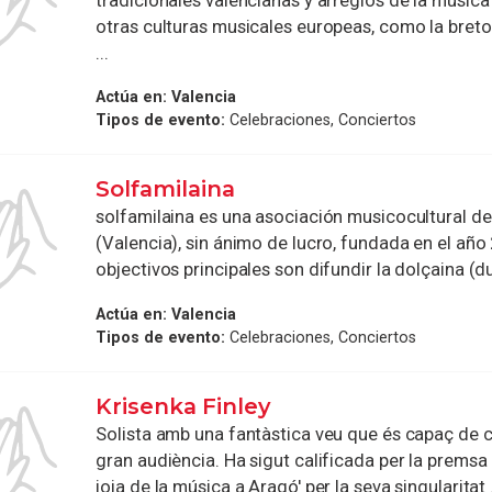
tradicionales valencianas y arreglos de la músic
otras culturas musicales europeas, como la breto
...
Actúa en:
Valencia
Tipos de evento:
Celebraciones, Conciertos
Solfamilaina
solfamilaina es una asociación musicocultural d
(Valencia), sin ánimo de lucro, fundada en el año
objectivos principales son difundir la dolçaina (dul
Actúa en:
Valencia
Tipos de evento:
Celebraciones, Conciertos
Krisenka Finley
Solista amb una fantàstica veu que és capaç de ca
gran audiència. Ha sigut calificada per la prems
joia de la música a Aragó' per la seva singularitat .