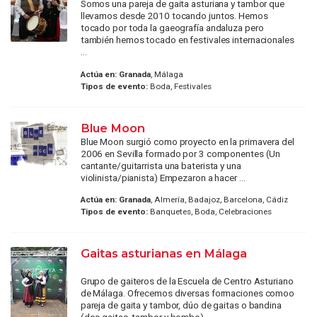
Somos una pareja de gaita asturiana y tambor que
llevamos desde 2010 tocando juntos. Hemos
tocado por toda la gaeografía andaluza pero
también hemos tocado en festivales internacionales
...
Actúa en:
Granada
, Málaga
Tipos de evento:
Boda, Festivales
Blue Moon
Blue Moon surgió como proyecto en la primavera del
2006 en Sevilla formado por 3 componentes (Un
cantante/guitarrista una baterista y una
violinista/pianista) Empezaron a hacer ...
Actúa en:
Granada
, Almería, Badajoz, Barcelona, Cádiz
Tipos de evento:
Banquetes, Boda, Celebraciones
Gaitas asturianas en Málaga
Grupo de gaiteros de la Escuela de Centro Asturiano
de Málaga. Ofrecemos diversas formaciones comoo
pareja de gaita y tambor, dúo de gaitas o bandina
(dos gaitas, tambor y bombo).