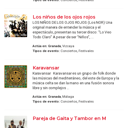
Tipos de evento:
Conciertos, Festivales
Los niños de los ojos rojos
LOS NIÑOS DE LOS OJOS ROJOS (Los NOR) Una
original manera de entender la música y el
espectáculo, presentan su tercer disco: “Lo Veo
Todo Claro” A pesar de ser “Niños”, ...
Actúa en:
Granada
, Vizcaya
Tipos de evento:
Conciertos, Festivales
Karavansar
Karavansar Karavansar es un grupo de folk donde
las músicas del mediterráneo, del este de Europa y la
música celta se dan la mano en una fusión sonora
libre y sin complejos ...
Actúa en:
Granada
, Málaga
Tipos de evento:
Conciertos, Festivales
Pareja de Gaita y Tambor en M