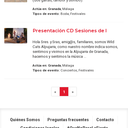
Actúa en:
Granada
, Málaga
Tipos de evento:
Boda, Festivales
Presentación CD Sesiones de l
Hola Sres. y Sras, amig@s, familiares, somos Wild
Cats Alpujarra, como nuestro nombre indica somos,
sentimos y vivimos en la Alpujarra de Granada,
hacemos y sentimos la música ...
Actúa en:
Granada
, Málaga
Tipos de evento:
Conciertos, Festivales
«
1
»
Quiénes Somos
Preguntas frecuentes
Contacto
Condiciones legales
#QueNoPareLaFiesta