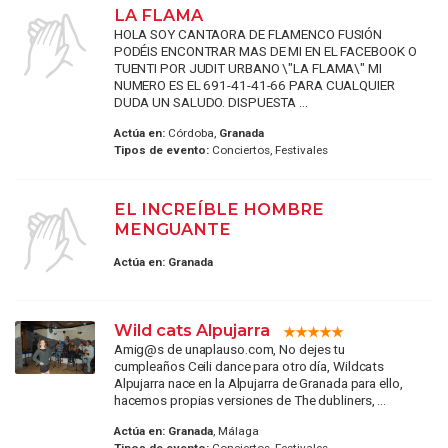
LA FLAMA
HOLA SOY CANTAORA DE FLAMENCO FUSIÓN
PODÉIS ENCONTRAR MAS DE MI EN EL FACEBOOK O
TUENTI POR JUDIT URBANO \"LA FLAMA\" MI
NUMERO ES EL 691-41-41-66 PARA CUALQUIER
DUDA UN SALUDO. DISPUESTA ...
Actúa en:
Córdoba,
Granada
Tipos de evento:
Conciertos, Festivales
EL INCREÍBLE HOMBRE
MENGUANTE
Actúa en:
Granada
Wild cats Alpujarra
Amig@s de unaplauso.com, No dejes tu
cumpleaños Ceili dance para otro día, Wildcats
Alpujarra nace en la Alpujarra de Granada para ello,
hacemos propias versiones de The dubliners, ...
Actúa en:
Granada
, Málaga