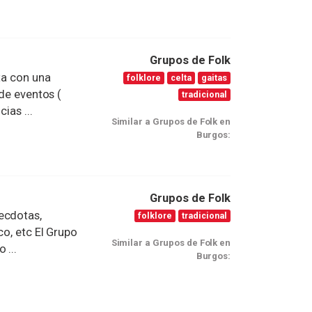
Grupos de Folk
ta con una
folklore
celta
gaitas
 de eventos (
tradicional
ias ...
Similar a Grupos de Folk en
Burgos:
Grupos de Folk
ecdotas,
folklore
tradicional
co, etc El Grupo
Similar a Grupos de Folk en
 ...
Burgos: