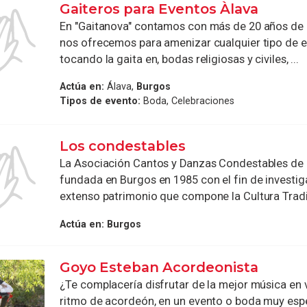
Gaiteros para Eventos Àlava
En "Gaitanova" contamos con más de 20 años de e
nos ofrecemos para amenizar cualquier tipo de e
tocando la gaita en, bodas religiosas y civiles, ...
Actúa en:
Álava,
Burgos
Tipos de evento:
Boda, Celebraciones
Los condestables
La Asociación Cantos y Danzas Condestables de C
fundada en Burgos en 1985 con el fin de investiga
extenso patrimonio que compone la Cultura Tradic
Actúa en:
Burgos
Goyo Esteban Acordeonista
¿Te complacería disfrutar de la mejor música en 
ritmo de acordeón, en un evento o boda muy esp