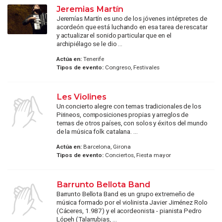
Jeremias Martín
Jeremías Martín es uno de los jóvenes intérpretes de
acordeón que está luchando en esa tarea de rescatar
y actualizar el sonido particular que en el
archipiélago se le dio ...
Actúa en:
Tenerife
Tipos de evento:
Congreso, Festivales
Les Violines
Un concierto alegre con temas tradicionales de los
Pirineos, composiciones propias y arreglos de
temas de otros países, con solos y éxitos del mundo
de la música folk catalana. ...
Actúa en:
Barcelona, Girona
Tipos de evento:
Conciertos, Fiesta mayor
Barrunto Bellota Band
Barrunto Bellota Band es un grupo extremeño de
música formado por el violinista Javier Jiménez Rolo
(Cáceres, 1.987) y el acordeonista - pianista Pedro
Lópeh (Talarrubias, ...