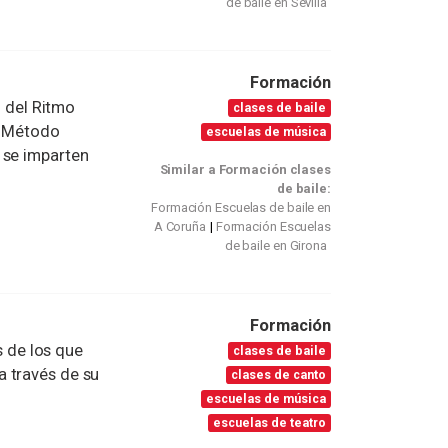
de baile en Sevilla
Formación
del Ritmo
clases de baile
. Método
escuelas de música
 se imparten
Similar a Formación clases
de baile:
Formación Escuelas de baile en
A Coruña
Formación Escuelas
de baile en Girona
Formación
s de los que
clases de baile
 través de su
clases de canto
escuelas de música
escuelas de teatro