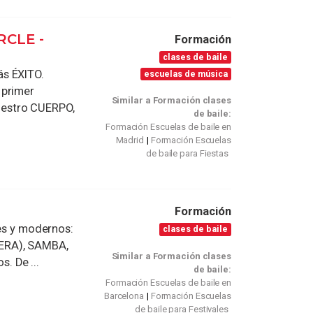
RCLE -
Formación
clases de baile
ás ÉXITO.
escuelas de música
 primer
Similar a Formación clases
estro CUERPO,
de baile:
Formación Escuelas de baile en
Madrid
Formación Escuelas
de baile para Fiestas
Formación
les y modernos:
clases de baile
ERA), SAMBA,
Similar a Formación clases
. De ...
de baile:
Formación Escuelas de baile en
Barcelona
Formación Escuelas
de baile para Festivales