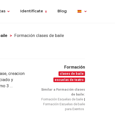
tas
Identifícate
Blog
aile
Formación clases de baile
Formación
lase, creacion
clases de baile
ciado y
escuelas de teatro
o 3 ...
Similar a Formación clases
de baile:
Formación Escuelas de baile
Formación Escuelas de baile
para Eventos