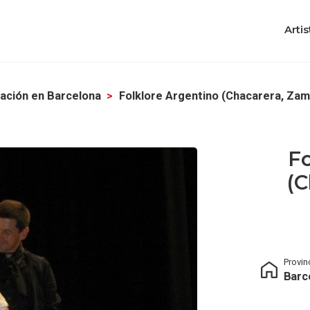
Artis
ación en Barcelona
Folklore Argentino (chacarera, Za
Fo
(c
Provin
Barc