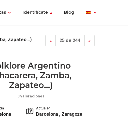
tas
Identifícate
Blog
mba, Zapateo…)
«
25 de 244
»
lklore Argentino
hacarera, Zamba,
Zapateo…)
0 valoraciones
cia
Actúa en
elona
Barcelona , Zaragoza