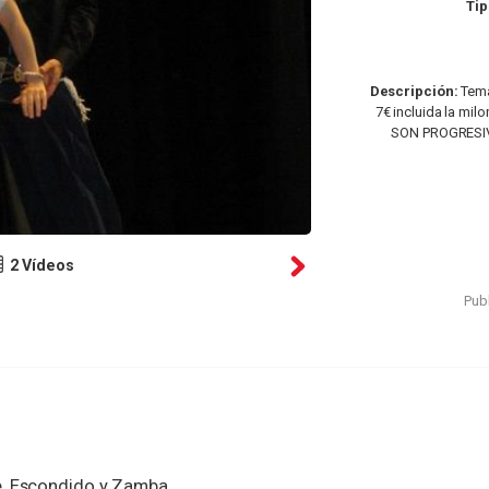
Tip
Descripción:
Tema
7€ incluida la mil
SON PROGRESI
2 Vídeos
Publ
e, Escondido y Zamba.