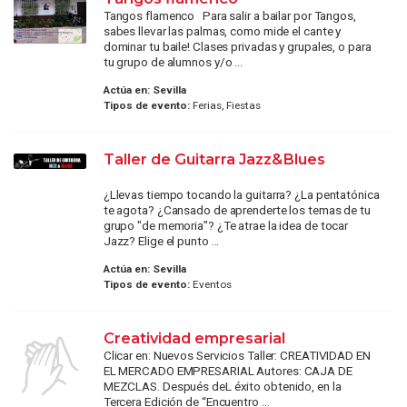
Tangos flamenco Para salir a bailar por Tangos,
sabes llevar las palmas, como mide el cante y
dominar tu baile! Clases privadas y grupales, o para
tu grupo de alumnos y/o ...
Actúa en:
Sevilla
Tipos de evento:
Ferias, Fiestas
Taller de Guitarra Jazz&Blues
¿Llevas tiempo tocando la guitarra? ¿La pentatónica
te agota? ¿Cansado de aprenderte los temas de tu
grupo "de memoria"? ¿Te atrae la idea de tocar
Jazz? Elige el punto ...
Actúa en:
Sevilla
Tipos de evento:
Eventos
Creatividad empresarial
Clicar en: Nuevos Servicios Taller: CREATIVIDAD EN
EL MERCADO EMPRESARIAL Autores: CAJA DE
MEZCLAS. Después deL éxito obtenido, en la
Tercera Edición de “Encuentro ...