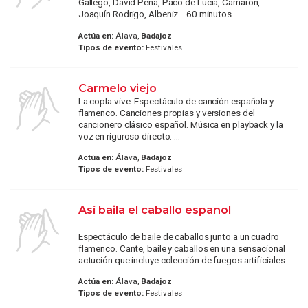
Gallego, David Peña, Paco de Lucía, Camarón,
Joaquín Rodrigo, Albeniz... 60 minutos ...
Actúa en:
Álava,
Badajoz
Tipos de evento:
Festivales
Carmelo viejo
La copla vive. Espectáculo de canción española y
flamenco. Canciones propias y versiones del
cancionero clásico español. Música en playback y la
voz en riguroso directo. ...
Actúa en:
Álava,
Badajoz
Tipos de evento:
Festivales
Así baila el caballo español
Espectáculo de baile de caballos junto a un cuadro
flamenco. Cante, baile y caballos en una sensacional
actución que incluye colección de fuegos artificiales.
Actúa en:
Álava,
Badajoz
Tipos de evento:
Festivales