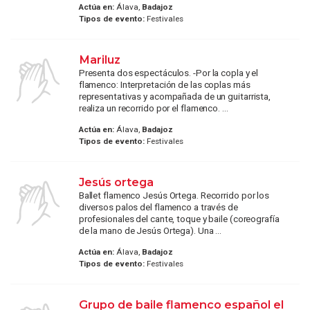
Actúa en:
Álava,
Badajoz
Tipos de evento:
Festivales
Mariluz
Presenta dos espectáculos. -Por la copla y el
flamenco: Interpretación de las coplas más
representativas y acompañada de un guitarrista,
realiza un recorrido por el flamenco. ...
Actúa en:
Álava,
Badajoz
Tipos de evento:
Festivales
Jesús ortega
Ballet flamenco Jesús Ortega. Recorrido por los
diversos palos del flamenco a través de
profesionales del cante, toque y baile (coreografía
de la mano de Jesús Ortega). Una ...
Actúa en:
Álava,
Badajoz
Tipos de evento:
Festivales
Grupo de baile flamenco español el