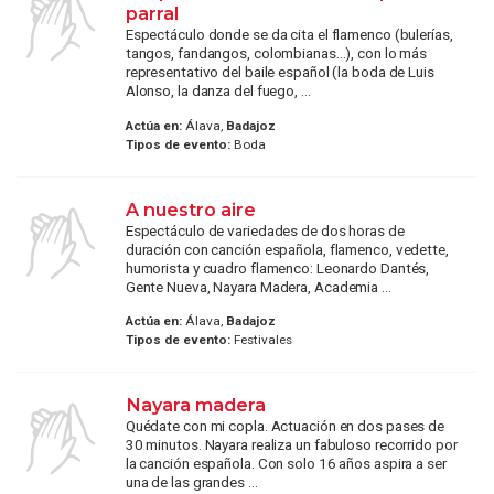
parral
Espectáculo donde se da cita el flamenco (bulerías,
tangos, fandangos, colombianas...), con lo más
representativo del baile español (la boda de Luis
Alonso, la danza del fuego, ...
Actúa en:
Álava,
Badajoz
Tipos de evento:
Boda
A nuestro aire
Espectáculo de variedades de dos horas de
duración con canción española, flamenco, vedette,
humorista y cuadro flamenco: Leonardo Dantés,
Gente Nueva, Nayara Madera, Academia ...
Actúa en:
Álava,
Badajoz
Tipos de evento:
Festivales
Nayara madera
Quédate con mi copla. Actuación en dos pases de
30 minutos. Nayara realiza un fabuloso recorrido por
la canción española. Con solo 16 años aspira a ser
una de las grandes ...