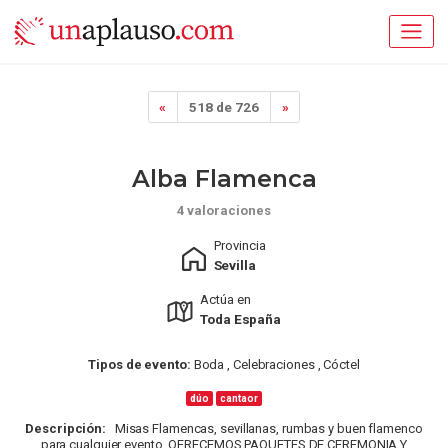
«
518 de 726
»
Alba Flamenca
4 valoraciones
Provincia
Sevilla
Actúa en
Toda España
Tipos de evento:
Boda , Celebraciones , Cóctel
dúo
cantaor
Descripción:
Misas Flamencas, sevillanas, rumbas y buen flamenco
para cualquier evento. OFRECEMOS PAQUETES DE CEREMONIA Y