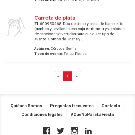
Tipos de evento:
Conciertos, Festivales
Carreta de plata
Tf: 600950468. Dúo de chico y chica de flamenkito
(rumbas y sevillanas con caja de ritmos) y versiones
de canciones divertidas para cualquier tipo de
evento. Somos de Triana y ...
Actúa en:
Córdoba, Sevilla
Tipos de evento:
Ferias, Fiestas
«
1
»
Quiénes Somos
Preguntas frecuentes
Contacto
Condiciones legales
#QueNoPareLaFiesta