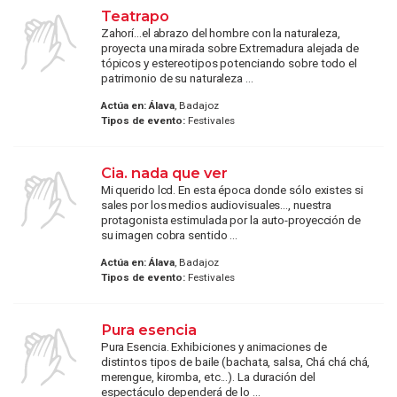
Teatrapo
Zahorí...el abrazo del hombre con la naturaleza,
proyecta una mirada sobre Extremadura alejada de
tópicos y estereotipos potenciando sobre todo el
patrimonio de su naturaleza ...
Actúa en:
Álava
, Badajoz
Tipos de evento:
Festivales
Cia. nada que ver
Mi querido lcd. En esta época donde sólo existes si
sales por los medios audiovisuales..., nuestra
protagonista estimulada por la auto-proyección de
su imagen cobra sentido ...
Actúa en:
Álava
, Badajoz
Tipos de evento:
Festivales
Pura esencia
Pura Esencia. Exhibiciones y animaciones de
distintos tipos de baile (bachata, salsa, Chá chá chá,
merengue, kiromba, etc...). La duración del
espectáculo dependerá de lo ...