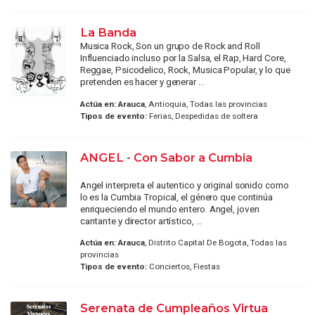
La Banda
Musica Rock, Son un grupo de Rock and Roll
Influenciado incluso por la Salsa, el Rap, Hard Core,
Reggae, Psicodelico, Rock, Musica Popular, y lo que
pretenden es hacer y generar ...
Actúa en:
Arauca
, Antioquia, Todas las provincias
Tipos de evento:
Ferias, Despedidas de soltera
ANGEL - Con Sabor a Cumbia
Angel interpreta el autentico y original sonido como
lo es la Cumbia Tropical, el género que continúa
enriqueciendo el mundo entero. Angel, joven
cantante y director artístico, ...
Actúa en:
Arauca
, Distrito Capital De Bogota, Todas las
provincias
Tipos de evento:
Conciertos, Fiestas
Serenata de Cumpleaños Virtua