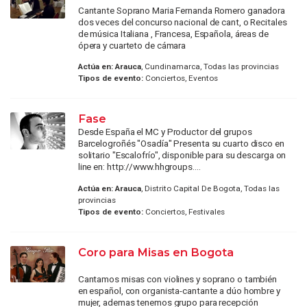
Cantante Soprano Maria Fernanda Romero ganadora
dos veces del concurso nacional de cant, o Recitales
de música Italiana , Francesa, Española, áreas de
ópera y cuarteto de cámara
Actúa en:
Arauca
, Cundinamarca, Todas las provincias
Tipos de evento:
Conciertos, Eventos
Fase
Desde España el MC y Productor del grupos
Barcelogroñés "Osadía" Presenta su cuarto disco en
solitario "Escalofrío", disponible para su descarga on
line en: http://www.hhgroups....
Actúa en:
Arauca
, Distrito Capital De Bogota, Todas las
provincias
Tipos de evento:
Conciertos, Festivales
Coro para Misas en Bogota
Cantamos misas con violines y soprano o también
en español, con organista-cantante a dúo hombre y
mujer, ademas tenemos grupo para recepción