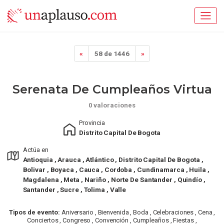
«
58 de 1446
»
Serenata De Cumpleaños Virtua
0 valoraciones
Provincia
Distrito Capital De Bogota
Actúa en
Antioquia , Arauca , Atlántico , Distrito Capital De Bogota ,
Bolivar , Boyaca , Cauca , Cordoba , Cundinamarca , Huila ,
Magdalena , Meta , Nariño , Norte De Santander , Quindío ,
Santander , Sucre , Tolima , Valle
Tipos de evento:
Aniversario , Bienvenida , Boda , Celebraciones , Cena ,
Conciertos , Congreso , Convención , Cumpleaños , Fiestas ,