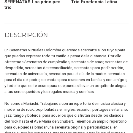
SERENATAS Los príncipes
Trio Excelencia Latina
trio
DESCRIPCIÓN
En Serenatas Virtuales Colombia queremos acercarte a los tuyos para
que puedas expresar todo tu cariño a pesar de la distancia. Por ello
ofrecemos Serenatas de cumpleaños, serenatas de amor, serenatas de
despedida, serenatas de reconciliación, serenatas para pedir perdón,
serenatas de aniversario, serenatas para el dia de la madre, serenatas
para el dia del padre, serenatas para reuniones en familia y con amigos,
y todo lo que se te ocurra para que puedas llevar un poquito de alegria
a tus seres queridos y les regales musica y sonrisas.
No somos Mariachi. Trabajamos con un repertorio de musica clasica y
moderna de rock, pop, baladas en ingles, español, portugues e italiano,
jazz, tango y boleros, para aquellos que disfrutan desde los clasicos
del rock hasta el Ave Maria de Schubert. Tenemos un amplio repertorio
para que puedas brindar una serenata original y personalizada, en
donde eliges las canciones que mas te gustan y que llevan el mensaje