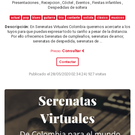
Presentaciones , Recepcion , Cóctel , Eventos , Fiestas infantiles ,
Despedidas de soltera
actual
pop
blues
guitarra
trio
cantante
solista
clásico
musicos
Descripción:
En Serenatas Virtuales Colombia queremos acercarte a los
tuyos para que puedas expresar todo tu cariño a pesar de la distancia.
Por ello ofrecemos Serenatas de cumpleaños, serenatas de amor,
serenatas de despedida, serenatas de ...
Consultar €
Precio:
Contactar
Publicado el 28/05/2020 02:34:24 | 927 visitas