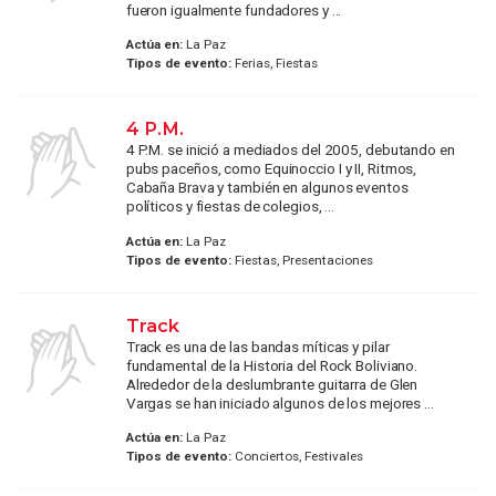
fueron igualmente fundadores y ...
Actúa en:
La Paz
Tipos de evento:
Ferias, Fiestas
4 P.M.
4 P.M. se inició a mediados del 2005, debutando en
pubs paceños, como Equinoccio I y II, Ritmos,
Cabaña Brava y también en algunos eventos
políticos y fiestas de colegios, ...
Actúa en:
La Paz
Tipos de evento:
Fiestas, Presentaciones
Track
Track es una de las bandas míticas y pilar
fundamental de la Historia del Rock Boliviano.
Alrededor de la deslumbrante guitarra de Glen
Vargas se han iniciado algunos de los mejores ...
Actúa en:
La Paz
Tipos de evento:
Conciertos, Festivales