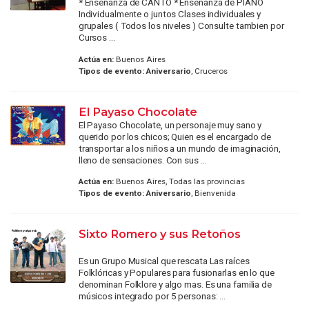
* Enseñanza de CANTO * Enseñanza de PIANO
Individualmente o juntos Clases individuales y
grupales ( Todos los niveles ) Consulte tambien por
Cursos ...
Actúa en:
Buenos Aires
Tipos de evento:
Aniversario
, Cruceros
El Payaso Chocolate
El Payaso Chocolate, un personaje muy sano y
querido por los chicos; Quien es el encargado de
transportar a los niños a un mundo de imaginación,
lleno de sensaciones. Con sus ...
Actúa en:
Buenos Aires, Todas las provincias
Tipos de evento:
Aniversario
, Bienvenida
Sixto Romero y sus Retoños
Es un Grupo Musical que rescata Las raíces
Folklóricas y Populares para fusionarlas en lo que
denominan Folklore y algo mas. Es una familia de
músicos integrado por 5 personas: ...