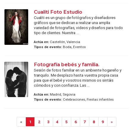
Cualiti Foto Estudio
Cualiti es un grupo de fotógrafos y diseñadores
gráficos que se dedican a realizar una amplia
variedad de fotografías, videos y diseños para todo
tipo de clientes. Nuestra ...
Actúa en:
Castellón, Valencia
Tipos de evento:
Boda, Eventos
Fotografía bebés y familia.
Sesión de fotos familiar en un ambiente hogareño y
tranquilo. Me desplazo hasta vuestra propia casa
para que el bebé y vosotros mismos os sintáis
cómodos y con confianza. Las ...
Actúa en:
Madrid, Segovia
Tipos de evento:
Celebraciones, Fiestas infantiles
«
1
2
3
4
5
6
7
8
9
»