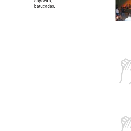
capoeira,
batucadas,