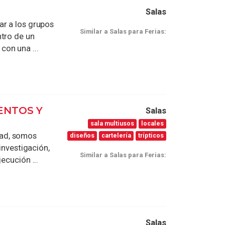
Salas
ar a los grupos
Similar a Salas para Ferias:
ntro de un
on una ...
ENTOS Y
Salas
sala multiusos
locales
ad, somos
diseños
cartelería
trípticos
investigación,
Similar a Salas para Ferias:
ecución ...
Salas