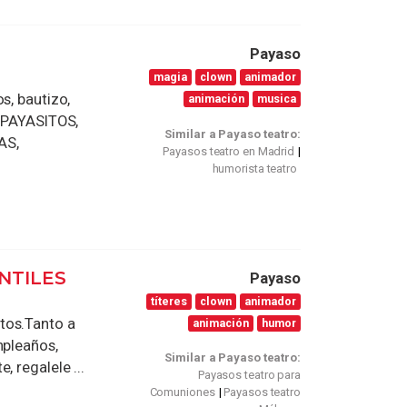
Payaso
magia
clown
animador
s, bautizo,
animación
musica
a PAYASITOS,
Similar a Payaso teatro:
AS,
Payasos teatro en Madrid
humorista teatro
NTILES
Payaso
títeres
clown
animador
tos.Tanto a
animación
humor
mpleaños,
Similar a Payaso teatro:
 regalele ...
Payasos teatro para
Comuniones
Payasos teatro