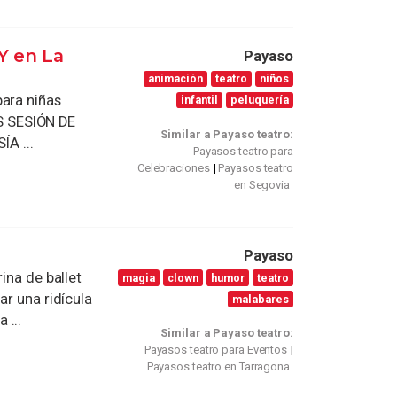
 en La
Payaso
animación
teatro
niños
para niñas
infantil
peluquería
S SESIÓN DE
Similar a Payaso teatro:
A ...
Payasos teatro para
Celebraciones
Payasos teatro
en Segovia
Payaso
ina de ballet
magia
clown
humor
teatro
ar una ridícula
malabares
 ...
Similar a Payaso teatro:
Payasos teatro para Eventos
Payasos teatro en Tarragona