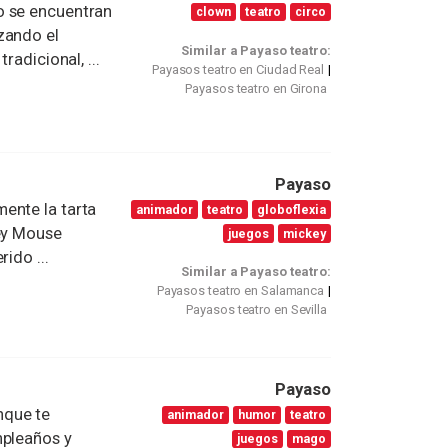
o se encuentran
clown
teatro
circo
zando el
Similar a Payaso teatro:
radicional, ...
Payasos teatro en Ciudad Real
Payasos teatro en Girona
Payaso
ente la tarta
animador
teatro
globoflexia
key Mouse
juegos
mickey
ido ...
Similar a Payaso teatro:
Payasos teatro en Salamanca
Payasos teatro en Sevilla
Payaso
nque te
animador
humor
teatro
mpleaños y
juegos
mago