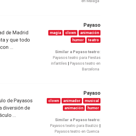
en Málaga
Payaso
ad de Madrid
magia
clown
animación
ta y que todo
humor
teatro
con ...
Similar a Payaso teatro:
Payasos teatro para Fiestas
infantiles
Payasos teatro en
Barcelona
Payaso
lo de Payasos
clown
animador
musical
a diversión de
animación
humor
ulo ...
Similar a Payaso teatro:
Payasos teatro para Bautizo
Payasos teatro en Cuenca