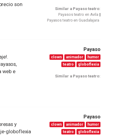
precio son
Similar a Payaso teatro:
Payasos teatro en Avila
Payasos teatro en Guadalajara
Payaso
je!.
clown
animador
humor
ayasos,
teatro
globoflexia
a web e
Similar a Payaso teatro:
Payaso
presas y
clown
animador
humor
je-globoflexia
teatro
globoflexia