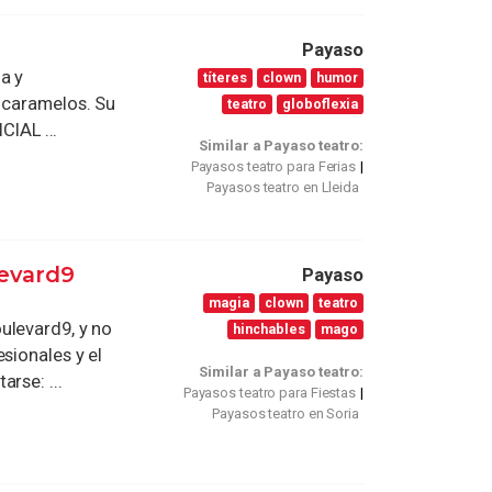
Payaso
a y
títeres
clown
humor
y caramelos. Su
teatro
globoflexia
CIAL ...
Similar a Payaso teatro:
Payasos teatro para Ferias
Payasos teatro en Lleida
levard9
Payaso
magia
clown
teatro
ulevard9, y no
hinchables
mago
sionales y el
Similar a Payaso teatro:
rse: ...
Payasos teatro para Fiestas
Payasos teatro en Soria