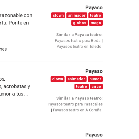
Payaso
o razonable con
clown
animador
teatro
rta. Ponte en
globos
mago
Similar a Payaso teatro:
Payasos teatro para Boda
Payasos teatro en Toledo
ones
Payaso
os,
clown
animador
humor
s, acrobatas y
teatro
circo
mor a tus ...
Similar a Payaso teatro:
Payasos teatro para Pasacalles
Payasos teatro en A Coruña
Payaso