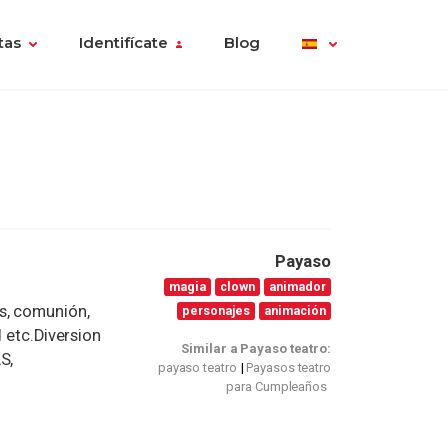
tas
Identifícate
Blog
Payaso
magia
clown
animador
s, comunión,
personajes
animación
d etc.Diversion
Similar a Payaso teatro:
S,
payaso teatro
Payasos teatro
para Cumpleaños