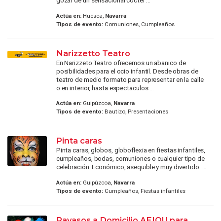
gozar de un sensacional cóctel ...
Actúa en:
Huesca,
Navarra
Tipos de evento:
Comuniones, Cumpleaños
Narizzetto Teatro
En Narizzeto Teatro ofrecemos un abanico de
posibilidades para el ocio infantil. Desde obras de
teatro de medio formato para representar en la calle
o en interior, hasta espectaculos ...
Actúa en:
Guipúzcoa,
Navarra
Tipos de evento:
Bautizo, Presentaciones
Pinta caras
Pinta caras, globos, globoflexia en fiestas infantiles,
cumpleaños, bodas, comuniones o cualquier tipo de
celebración. Económico, asequible y muy divertido. ...
Actúa en:
Guipúzcoa,
Navarra
Tipos de evento:
Cumpleaños, Fiestas infantiles
Payasos a Domicilio AEIOU para