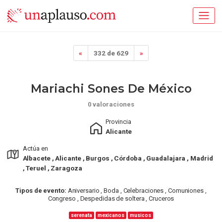
«
332 de 629
»
Mariachi Sones De México
0 valoraciones
Provincia
Alicante
Actúa en
Albacete , Alicante , Burgos , Córdoba , Guadalajara , Madrid
, Teruel , Zaragoza
Tipos de evento:
Aniversario , Boda , Celebraciones , Comuniones ,
Congreso , Despedidas de soltera , Cruceros
serenata
mexicanos
musicos