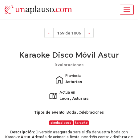
«
169 de 1006
»
Karaoke Disco Móvil Astur
0 valoraciones
Provincia
Asturias
Actúa en
León , Asturias
Tipos de evento:
Boda , Celebraciones
pinchadiscos
karaoke
Descripción:
Diversión asegurada para el día de vuestra boda con
Karaoke Astur. Además de animar la fiesta, pondréis cantar y disfrutar de