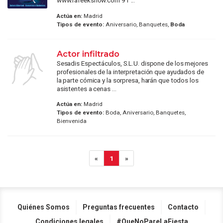
www.rafeekshow.com 91 ...
Actúa en:
Madrid
Tipos de evento:
Aniversario, Banquetes,
Boda
Actor infiltrado
Sesadis Espectáculos, S.L.U. dispone de los mejores
profesionales de la interpretación que ayudados de
la parte cómica y la sorpresa, harán que todos los
asistentes a cenas ...
Actúa en:
Madrid
Tipos de evento:
Boda, Aniversario, Banquetes,
Bienvenida
«
1
»
Quiénes Somos
Preguntas frecuentes
Contacto
Condiciones legales
#QueNoPareLaFiesta