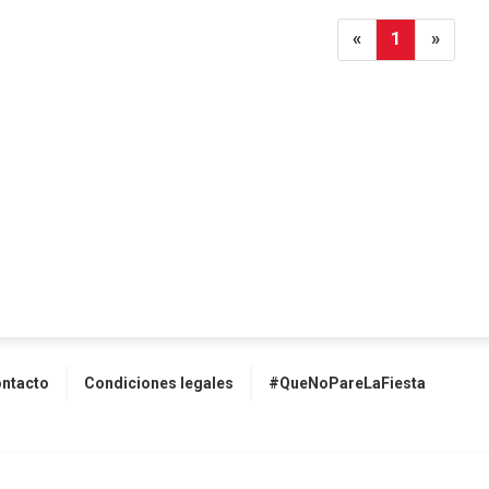
«
1
»
ntacto
Condiciones legales
#QueNoPareLaFiesta