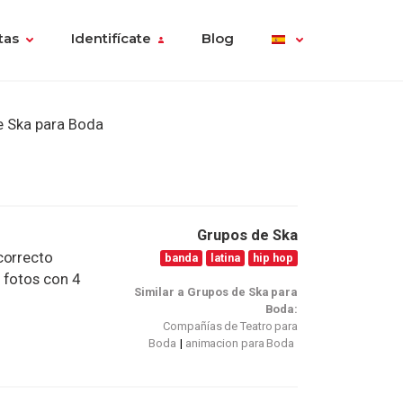
tas
Identifícate
Blog
e Ska para Boda
Grupos de Ska
correcto
banda
latina
hip hop
 fotos con 4
Similar a Grupos de Ska para
Boda:
Compañías de Teatro para
Boda
animacion para Boda