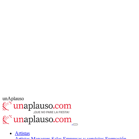
unAplauso
Artistas
Artistas
Managers
Salas
Empresas y servicios
Formación