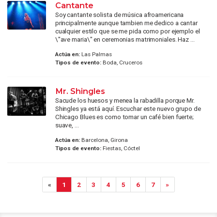
Cantante
Soy cantante solista de música afroamericana
principalmente aunque tambien me dedico a cantar
cualquier estilo que se me pida como por ejemplo el
\"ave maria\" en ceremonias matrimoniales. Haz ...
Actúa en:
Las Palmas
Tipos de evento:
Boda, Cruceros
Mr. Shingles
Sacude los huesos y menea la rabadilla porque Mr.
Shingles ya está aquí. Escuchar este nuevo grupo de
Chicago Blues es como tomar un café bien fuerte;
suave, ...
Actúa en:
Barcelona, Girona
Tipos de evento:
Fiestas, Cóctel
«
1
2
3
4
5
6
7
»