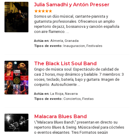
Julia Samadhi y Antón Presser
Somos un dúo músical, cantante-pianista y
guitarrista profesionales. Ofrecemos un amplio
repertorio de jazz, bossanova y canción española
con aire flamenco. ...
Actúa en:
Almería, Granada
Tipos de evento:
Inauguracion, Festivales
The Black List Soul Band
Grupo de música soul. Espectáculo de calidad de
casi 2 horas, muy dinámico y bailable. 7 miembros: 3
voces, teclado, batería, bajo y guitarra. Imagen de
conjunto. Autosuficiente ...
Actúa en:
La Rioja, Navarra
Tipos de evento:
Conciertos, Fiestas
Malacara Blues Band
\"Malacara Blues Band\" presentan en directo su
repertorio Blues & Swing. Música ideal para cócteles
o eventos elegantes. Tres Formatos según