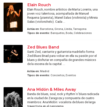
Elain Rouch
Elain Rouch, nombre artístico de Marta Lorente, una
joven voz talentosa, acompañada de Manuel
Requena (pianista), Manel Salas (violinista) y Mireia
Salas (violonchelo). Cada ...
Actúa en:
Barcelona, Girona, Lleida, Tarragona
Tipos de evento:
Banquetes, Boda, Celebraciones
Zed Blues Band
Santi Zed, cantante y guitarrista madrileño forma
Zed Blues Bnad para volcar en ella su pasión por el
blues y disfrutar en compañía de grandes músicxs
de la escena de la capital. ...
Actúa en:
Madrid
Tipos de evento:
Conciertos, Eventos
Ana Midón & Miles Away
Banda de blues, soul, rock y rhythm´n´blues radicada
en la ciudad de Zaragoza y compuesta de cuatro
miembros: Ana Midón: vocalista de blues de larga
trayectoria en el panorama ...