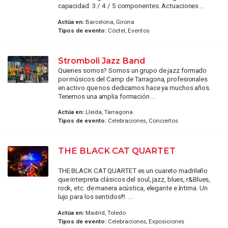
capacidad: 3 / 4 / 5 componentes. Actuaciones ...
Actúa en:
Barcelona, Girona
Tipos de evento:
Cóctel, Eventos
Stromboli Jazz Band
Quienes somos? Somos un grupo de jazz formado
por músicos del Camp de Tarragona, profesionales
en activo que nos dedicamos hace ya muchos años.
Tenemos una amplia formación ...
Actúa en:
Lleida, Tarragona
Tipos de evento:
Celebraciones, Conciertos
THE BLACK CAT QUARTET
THE BLACK CAT QUARTET es un cuareto madrileño
que interpreta clásicos del soul, jazz, blues, r&Blues,
rock, etc. de manera acústica, elegante e íntima. Un
lujo para los sentidos!!!. ...
Actúa en:
Madrid, Toledo
Tipos de evento:
Celebraciones, Exposiciones