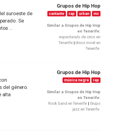
Grupos de Hip Hop
del suroeste de
cantante
rap
urban
mc
eparado. Se
Similar a Grupos de Hip Hop
os ...
en Tenerife:
espectaculo de circo en
Tenerife
disco movil en
Tenerife
Grupos de Hip Hop
 con
música negra
rap
s del género.
Similar a Grupos de Hip Hop
 alta
en Tenerife:
Rock band en Tenerife
Grupo
jazz en Tenerife